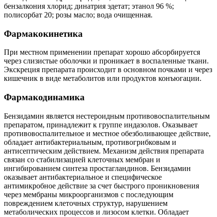
бензалкония хлорид; динатрия эдетат; этанол 96 %;
полисорбат 20; розы масло; вода очищенная.
Фармакокинетика
При местном применении препарат хорошо абсорбируется
через слизистые оболочки и проникает в воспаленные ткани.
Экскреция препарата происходит в основном почками и через
кишечник в виде метаболитов или продуктов конъюгации.
Фармакодинамика
Бензидамин является нестероидным противовоспалительным
препаратом, принадлежит к группе индазолов. Оказывает
противовоспалительное и местное обезболивающее действие,
обладает антибактериальным, противогрибковым и
антисептическим действием. Механизм действия препарата
связан со стабилизацией клеточных мембран и
ингибированием синтеза простагландинов. Бензидамин
оказывает антибактериальное и специфическое
антимикробное действие за счет быстрого проникновения
через мембраны микроорганизмов с последующим
повреждением клеточных структур, нарушением
метаболических процессов и лизосом клетки. Обладает