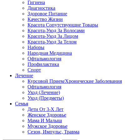
Гигиена
Диагностика
Здоровое Питание
Качество Жизни
Красота Сопутствующие Товары
Красота-Уход За Волосами
Красота-Уход За Лицом
Красота-Уход За Телом
Наборы
Народная Медицина
Офтальмология
Профилактика
Спорт
Лечение
Курсовой Прием/Хронические Заболевания
Офтальмология
Уход (Лечение)
Уход (Предметы)
Семья
Дети От 3-Х Лет
Женское Здоровье
Мама И Малыш
Мужское Здоровье
Сезон, Импульс, Травма