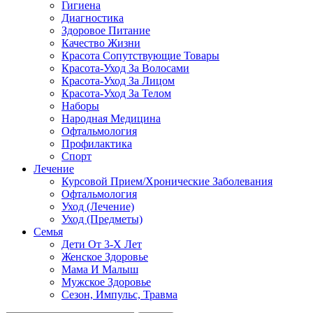
Гигиена
Диагностика
Здоровое Питание
Качество Жизни
Красота Сопутствующие Товары
Красота-Уход За Волосами
Красота-Уход За Лицом
Красота-Уход За Телом
Наборы
Народная Медицина
Офтальмология
Профилактика
Спорт
Лечение
Курсовой Прием/Хронические Заболевания
Офтальмология
Уход (Лечение)
Уход (Предметы)
Семья
Дети От 3-Х Лет
Женское Здоровье
Мама И Малыш
Мужское Здоровье
Сезон, Импульс, Травма