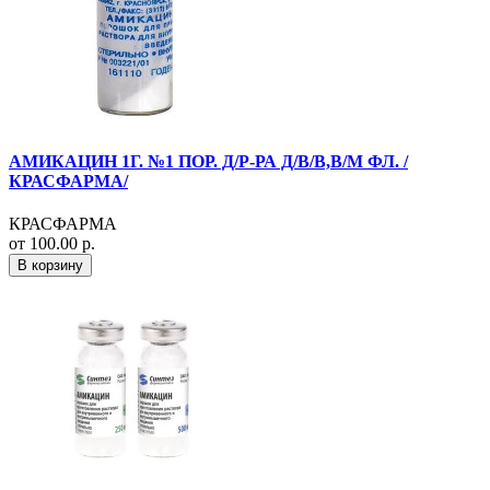
АМИКАЦИН 1Г. №1 ПОР. Д/Р-РА Д/В/В,В/М ФЛ. /
КРАСФАРМА/
КРАСФАРМА
от 100.00 р.
В корзину