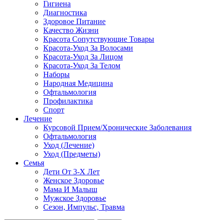
Гигиена
Диагностика
Здоровое Питание
Качество Жизни
Красота Сопутствующие Товары
Красота-Уход За Волосами
Красота-Уход За Лицом
Красота-Уход За Телом
Наборы
Народная Медицина
Офтальмология
Профилактика
Спорт
Лечение
Курсовой Прием/Хронические Заболевания
Офтальмология
Уход (Лечение)
Уход (Предметы)
Семья
Дети От 3-Х Лет
Женское Здоровье
Мама И Малыш
Мужское Здоровье
Сезон, Импульс, Травма