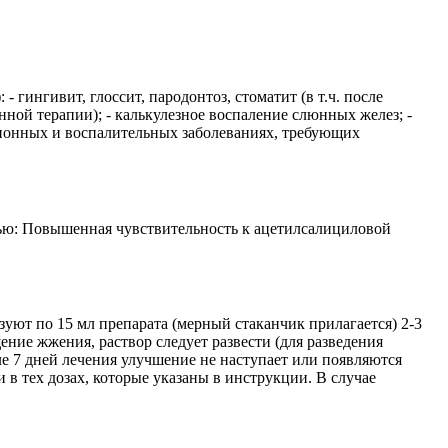
гингивит, глоссит, пародонтоз, стоматит (в т.ч. после
нной терапии); - калькулезное воспаление слюнных желез; -
ционных и воспалительных заболеваниях, требующих
стью: Повышенная чувствительность к ацетилсалициловой
ьзуют по 15 мл препарата (мерный стаканчик прилагается) 2-3
ние жжения, раствор следует развести (для разведения
е 7 дней лечения улучшение не наступает или появляются
в тех дозах, которые указаны в инструкции. В случае