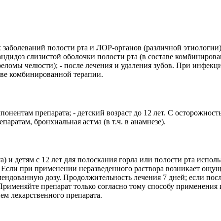
болеваний полости рта и ЛОР-органов (различной этиологии): - 
кандидоз слизистой оболочки полости рта (в составе комбинирова
реломы челюсти); - после лечения и удаления зубов. При инфек
аве комбинированной терапии.
понентам препарата; - детский возраст до 12 лет. С осторожно
ратам, бронхиальная астма (в т.ч. в анамнезе).
а) и детям с 12 лет для полоскания горла или полости рта испол
 Если при применении неразведенного раствора возникает ощуще
ендованную дозу. Продолжительность лечения 7 дней; если посл
рименяйте препарат только согласно тому способу применения и 
ем лекарственного препарата.