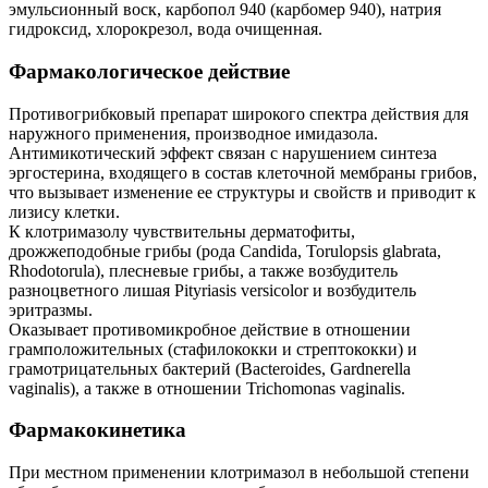
эмульсионный воск, карбопол 940 (карбомер 940), натрия
гидроксид, хлорокрезол, вода очищенная.
Фармакологическое действие
Противогрибковый препарат широкого спектра действия для
наружного применения, производное имидазола.
Антимикотический эффект связан с нарушением синтеза
эргостерина, входящего в состав клеточной мембраны грибов,
что вызывает изменение ее структуры и свойств и приводит к
лизису клетки.
К клотримазолу чувствительны дерматофиты,
дрожжеподобные грибы (рода Candida, Torulopsis glabrata,
Rhodotorula), плесневые грибы, а также возбудитель
разноцветного лишая Pityriasis versicolor и возбудитель
эритразмы.
Оказывает противомикробное действие в отношении
грамположительных (стафилококки и стрептококки) и
грамотрицательных бактерий (Bacteroides, Gardnerella
vaginalis), а также в отношении Trichomonas vaginalis.
Фармакокинетика
При местном применении клотримазол в небольшой степени