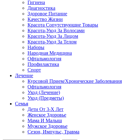
Гигиена
Диагностика
Здоровое Питание
Качество Жизни
Красота Сопутствующие Товары
Красота-Уход За Волосами
Красота-Уход За Лицом
Красота-Уход За Телом
Наборы
Народная Медицина
Офтальмология
Профилактика
Спорт
Лечение
Курсовой Прием/Хронические Заболевания
Офтальмология
Уход (Лечение)
Уход (Предметы)
Семья
Дети От 3-Х Лет
Женское Здоровье
Мама И Малыш
Мужское Здоровье
Сезон, Импульс, Травма