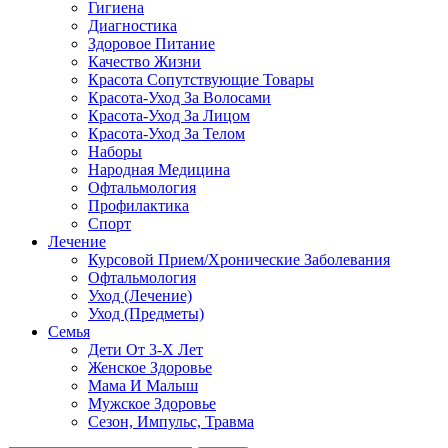
Гигиена
Диагностика
Здоровое Питание
Качество Жизни
Красота Сопутствующие Товары
Красота-Уход За Волосами
Красота-Уход За Лицом
Красота-Уход За Телом
Наборы
Народная Медицина
Офтальмология
Профилактика
Спорт
Лечение
Курсовой Прием/Хронические Заболевания
Офтальмология
Уход (Лечение)
Уход (Предметы)
Семья
Дети От 3-Х Лет
Женское Здоровье
Мама И Малыш
Мужское Здоровье
Сезон, Импульс, Травма