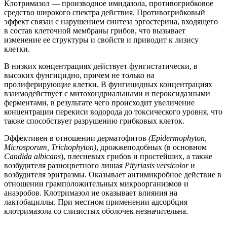
Клотримазол — производное имидазола, противогрибковое
средство широкого спектра действия. Противогрибковый
эффект связан с нарушением синтеза эргостерина, входящего
в состав клеточной мембраны грибов, что вызывает
изменение ее структуры и свойств и приводит к лизису
клетки.
В низких концентрациях действует фунгистатически, в
высоких фунгицидно, причем не только на
пролиферирующие клетки. В фунгицидных концентрациях
взаимодействует с митохондриальными и пероксидазными
ферментами, в результате чего происходит увеличение
концентрации перекиси водорода до токсического уровня, что
также способствует разрушению грибковых клеток.
Эффективен в отношении дерматофитов
(Epidermophyton,
Microsporum, Trichophyton)
, дрожжеподобных (в основном
Candida albicans
), плесневых грибов и простейших, а также
возбудителя разноцветного лишая
Pityriasis versicolor
и
возбудителя эритразмы. Оказывает антимикробное действие в
отношении грамположительных микроорганизмов и
анаэробов. Клотримазол не оказывает влияния на
лактобациллы. При местном применении адсорбция
клотримазола со слизистых оболочек незначительна.