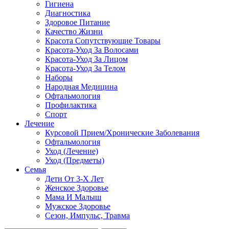
Гигиена
Диагностика
Здоровое Питание
Качество Жизни
Красота Сопутствующие Товары
Красота-Уход За Волосами
Красота-Уход За Лицом
Красота-Уход За Телом
Наборы
Народная Медицина
Офтальмология
Профилактика
Спорт
Лечение
Курсовой Прием/Хронические Заболевания
Офтальмология
Уход (Лечение)
Уход (Предметы)
Семья
Дети От 3-Х Лет
Женское Здоровье
Мама И Малыш
Мужское Здоровье
Сезон, Импульс, Травма