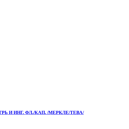
РЬ И ИНГ. ФЛ./КАП. /МЕРКЛЕ/ТЕВА/