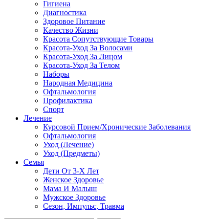
Гигиена
Диагностика
Здоровое Питание
Качество Жизни
Красота Сопутствующие Товары
Красота-Уход За Волосами
Красота-Уход За Лицом
Красота-Уход За Телом
Наборы
Народная Медицина
Офтальмология
Профилактика
Спорт
Лечение
Курсовой Прием/Хронические Заболевания
Офтальмология
Уход (Лечение)
Уход (Предметы)
Семья
Дети От 3-Х Лет
Женское Здоровье
Мама И Малыш
Мужское Здоровье
Сезон, Импульс, Травма