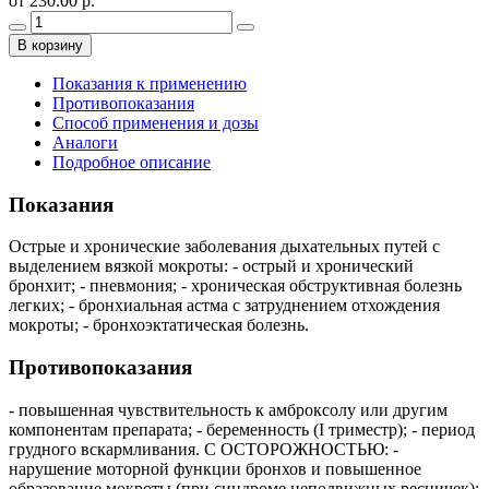
от 230.00 р.
В корзину
Показания к применению
Противопоказания
Способ применения и дозы
Аналоги
Подробное описание
Показания
Острые и хронические заболевания дыхательных путей с
выделением вязкой мокроты: - острый и хронический
бронхит; - пневмония; - хроническая обструктивная болезнь
легких; - бронхиальная астма с затруднением отхождения
мокроты; - бронхоэктатическая болезнь.
Противопоказания
- повышенная чувствительность к амброксолу или другим
компонентам препарата; - беременность (I триместр); - период
грудного вскармливания. С ОСТОРОЖНОСТЬЮ: -
нарушение моторной функции бронхов и повышенное
образование мокроты (при синдроме неподвижных ресничек);