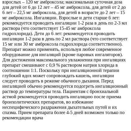
взрослых – 120 мг амброксола; максимальная суточная доза
для детей от 6 до 12 лет – 45 мг амброксола, для детей от 2 до
6 лет – 22,5 мг амброксола, для детей в возрасте до 2 лет – 15
мг амброксола. Ингаляции. Взрослые и дети старше 6 лет:
рекомендуется проводить ингаляции 1-2 раза в день по 2-3 мл
раствора (что соответствует 15-45 мг амброксола
гидрохлорида). Дети до 6 лет: рекомендуется проводить
ингаляции 1-2 раза в день по 2 мл раствора (что соответствует
15 мг или 30 мг амброксола гидрохлорида соответственно).
Препарат можно применять, используя любое современное
оборудование для ингаляций (кроме паровых ингаляторов).
Для достижения максимального увлажнения при ингаляциях
препарат смешивают с 0,9 % раствором натрия хлорида в
соотношении 1:1. Поскольку при ингаляционной терапии
глубокий вдох может сопровождать кашель, ингаляции
следует проводить в режиме обычного дыхания. Перед
ингаляцией обычно рекомендуется подогреть ингаляционный
раствор до температуры тела. Пациентам с бронхиальной
астмой рекомендуется проводить ингаляцию после приема
бронхолитических препаратов, во избежание
неспецифического раздражения дыхательных путей и их
спазма. Прием препарата более 4-5 дней возможен только по
рекомендации врача