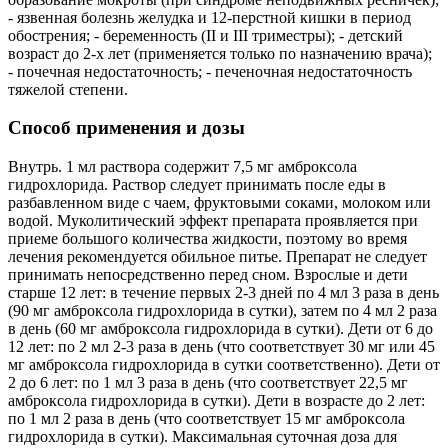
- язвенная болезнь желудка и 12-перстной кишки в период
обострения; - беременность (II и III триместры); - детский
возраст до 2-х лет (применяется только по назначению врача);
- почечная недостаточность; - печеночная недостаточность
тяжелой степени.
Способ применения и дозы
Внутрь. 1 мл раствора содержит 7,5 мг амброксола
гидрохлорида. Раствор следует принимать после еды в
разбавленном виде с чаем, фруктовыми соками, молоком или
водой. Муколитический эффект препарата проявляется при
приеме большого количества жидкости, поэтому во время
лечения рекомендуется обильное питье. Препарат не следует
принимать непосредственно перед сном. Взрослые и дети
старше 12 лет: в течение первых 2-3 дней по 4 мл 3 раза в день
(90 мг амброксола гидрохлорида в сутки), затем по 4 мл 2 раза
в день (60 мг амброксола гидрохлорида в сутки). Дети от 6 до
12 лет: по 2 мл 2-3 раза в день (что соответствует 30 мг или 45
мг амброксола гидрохлорида в сутки соответственно). Дети от
2 до 6 лет: по 1 мл 3 раза в день (что соответствует 22,5 мг
амброксола гидрохлорида в сутки). Дети в возрасте до 2 лет:
по 1 мл 2 раза в день (что соответствует 15 мг амброксола
гидрохлорида в сутки). Максимальная суточная доза для