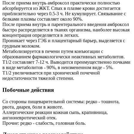
После приема внутрь амброксол практически полностью
абсорбируется из ЖКТ. Cmax в плазме крови достигается
приблизительно через 0.5-3 ч. Не кумулирует. Связывание с
белками плазмы составляет около 90%.
После приема внутрь и парентерального введения амброксол
быстро распределяется в тканях организма, наиболее высокая
концентрация определяется в легких.
Проникает через ГЭБ и плацентарный барьер, выделяется с
грудным молоком.
Метаболизируется в печени путем конъюгации с
образованием фармакологически неактивных метаболитов.
T1/2 составляет 7-12 ч. Выводится преимущественно почками
в виде метаболитов - 90%, в неизмененном виде - 5%.
T1/2 увеличивается при хронической почечной
недостаточности тяжелой степени.
Побочные действия
Со стороны пищеварительной системы: редко - тошнота,
рвота, диарея, боли в животе.
Аллергические реакции кожная сыпь, крапивница,
ангионевротический отек.
Прочие: редко - слабость, головная боль.