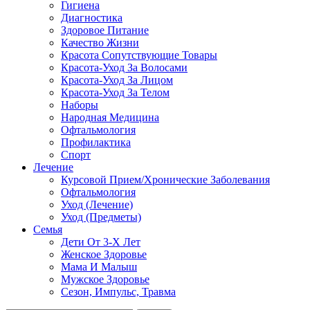
Гигиена
Диагностика
Здоровое Питание
Качество Жизни
Красота Сопутствующие Товары
Красота-Уход За Волосами
Красота-Уход За Лицом
Красота-Уход За Телом
Наборы
Народная Медицина
Офтальмология
Профилактика
Спорт
Лечение
Курсовой Прием/Хронические Заболевания
Офтальмология
Уход (Лечение)
Уход (Предметы)
Семья
Дети От 3-Х Лет
Женское Здоровье
Мама И Малыш
Мужское Здоровье
Сезон, Импульс, Травма