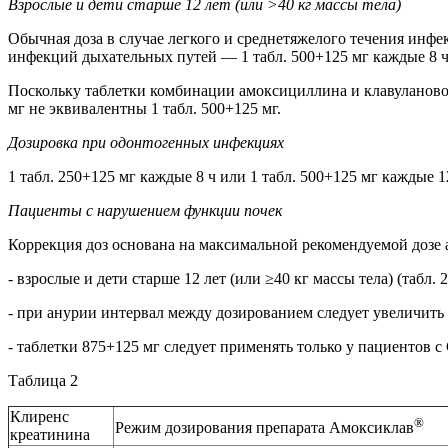
Взрослые и дети старше 12 лет (или >40 кг массы тела)
Обычная доза в случае легкого и среднетяжелого течения инфек
инфекций дыхательных путей — 1 табл. 500+125 мг каждые 8 ч 
Поскольку таблетки комбинации амоксициллина и клавулановой
мг не эквивалентны 1 табл. 500+125 мг.
Дозировка при одонтогенных инфекциях
1 табл. 250+125 мг каждые 8 ч или 1 табл. 500+125 мг каждые 12
Пациенты с нарушением функции почек
Коррекция доз основана на максимальной рекомендуемой дозе 
- взрослые и дети старше 12 лет (или ≥40 кг массы тела) (табл. 2
- при анурии интервал между дозированием следует увеличить д
- таблетки 875+125 мг следует применять только у пациентов с
Таблица 2
Клиренс
®
Режим дозирования препарата Амоксиклав
креатинина