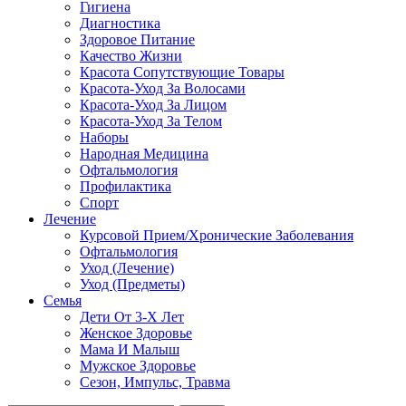
Гигиена
Диагностика
Здоровое Питание
Качество Жизни
Красота Сопутствующие Товары
Красота-Уход За Волосами
Красота-Уход За Лицом
Красота-Уход За Телом
Наборы
Народная Медицина
Офтальмология
Профилактика
Спорт
Лечение
Курсовой Прием/Хронические Заболевания
Офтальмология
Уход (Лечение)
Уход (Предметы)
Семья
Дети От 3-Х Лет
Женское Здоровье
Мама И Малыш
Мужское Здоровье
Сезон, Импульс, Травма