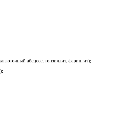
заглоточный абсцесс, тонзиллит, фарингит);
);