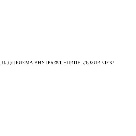
УСП. Д/ПРИЕМА ВНУТРЬ ФЛ. +ПИПЕТ.ДОЗИР. /ЛЕК/