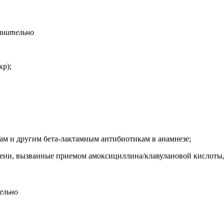
олнительно
кр);
м и другим бета-лактамным антибиотикам в анамнезе;
ени, вызванные приемом амоксициллина/клавулановой кислоты, 
ельно