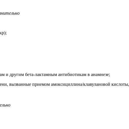
олнительно
кр);
м и другим бета-лактамным антибиотикам в анамнезе;
ени, вызванные приемом амоксициллина/клавулановой кислоты, 
ельно