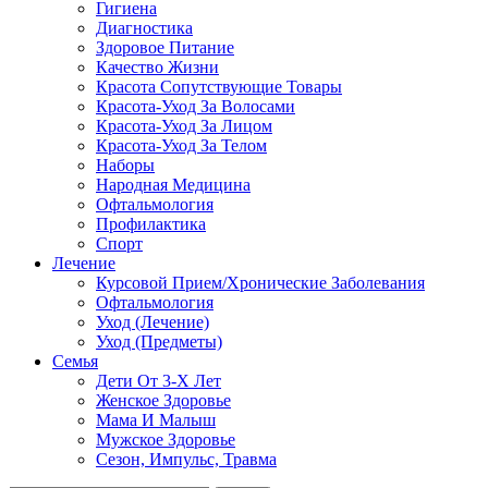
Гигиена
Диагностика
Здоровое Питание
Качество Жизни
Красота Сопутствующие Товары
Красота-Уход За Волосами
Красота-Уход За Лицом
Красота-Уход За Телом
Наборы
Народная Медицина
Офтальмология
Профилактика
Спорт
Лечение
Курсовой Прием/Хронические Заболевания
Офтальмология
Уход (Лечение)
Уход (Предметы)
Семья
Дети От 3-Х Лет
Женское Здоровье
Мама И Малыш
Мужское Здоровье
Сезон, Импульс, Травма