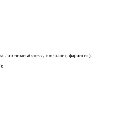
заглоточный абсцесс, тонзиллит, фарингит);
);