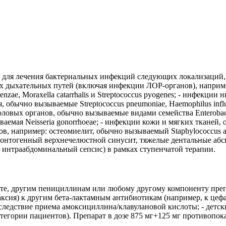
а для лечения бактериальных инфекций следующих локализаций
х дыхательных путей (включая инфекции ЛОР-органов), наприме
enzae, Moraxella catarrhalis и Streptococcus pyogenes; - инфекц
бычно вызываемые Streptococcus pneumoniae, Haemophilus influen
овых органов, обычно вызываемые видами семейства Enterobacter
ываемая Neisseria gonorrhoeae; - инфекции кожи и мягких тканей, 
авов, например: остеомиелит, обычно вызываемый Staphylococcus
одонтогенный верхнечелюстной синусит, тяжелые дентальные аб
, интраабдоминальный сепсис) в рамках ступенчатой терапии.
оте, другим пенициллинам или любому другому компоненту препа
ксия) к другим бета-лактамным антибиотикам (например, к цеф
едствие приема амоксициллина/клавулановой кислоты; - детский 
гории пациентов). Препарат в дозе 875 мг+125 мг противопоказа