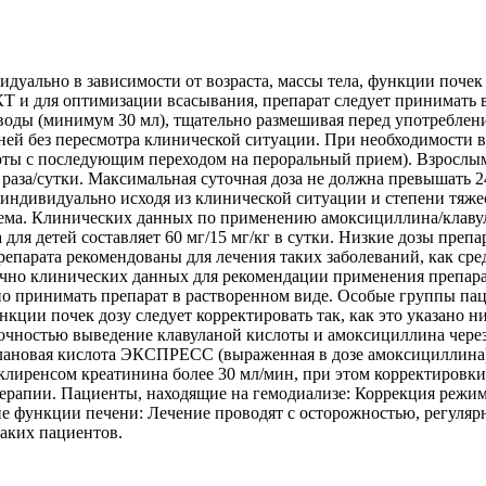
дуально в зависимости от возраста, массы тела, функции почек 
и для оптимизации всасывания, препарат следует принимать в
а воды (минимум 30 мл), тщательно размешивая перед употребл
дней без пересмотра клинической ситуации. При необходимости 
ы с последующим переходом на пероральный прием). Взрослым и 
 раза/сутки. Максимальная суточная доза не должна превышать 240
я индивидуально исходя из клинической ситуации и степени тяже
приема. Клинических данных по применению амоксициллина/клавул
а для детей составляет 60 мг/15 мг/кг в сутки. Низкие дозы пр
репарата рекомендованы для лечения таких заболеваний, как ср
но клинических данных для рекомендации применения препарата 
ельно принимать препарат в растворенном виде. Особые группы п
ции почек дозу следует корректировать так, как это указано 
очностью выведение клавуланой кислоты и амоксициллина через
лановая кислота ЭКСПРЕСС (выраженная в дозе амоксициллина) 
 клиренсом креатинина более 30 мл/мин, при этом корректировки
терапии. Пациенты, находящие на гемодиализе: Коррекция режи
ие функции печени: Лечение проводят с осторожностью, регуля
аких пациентов.