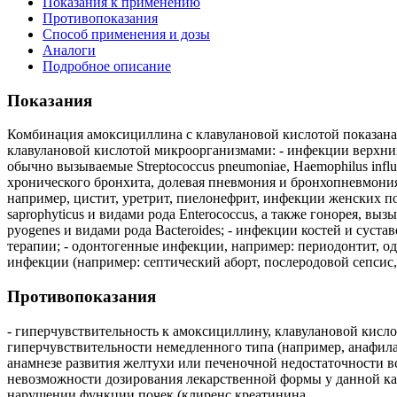
Показания к применению
Противопоказания
Способ применения и дозы
Аналоги
Подробное описание
Показания
Комбинация амоксициллина с клавулановой кислотой показан
клавулановой кислотой микроорганизмами: - инфекции верхни
обычно вызываемые Streptococcus pneumoniae, Haemophilus influ
хронического бронхита, долевая пневмония и бронхопневмония, о
например, цистит, уретрит, пиелонефрит, инфекции женских пол
saprophyticus и видами рода Enterococcus, а также гонорея, выз
pyogenes и видами рода Bacteroides; - инфекции костей и суст
терапии; - одонтогенные инфекции, например: периодонтит, 
инфекции (например: септический аборт, послеродовой сепсис
Противопоказания
- гиперчувствительность к амоксициллину, клавулановой кисл
гиперчувствительности немедленного типа (например, анафила
анамнезе развития желтухи или печеночной недостаточности всл
невозможности дозирования лекарственной формы у данной кате
нарушении функции почек (клиренс креатинина