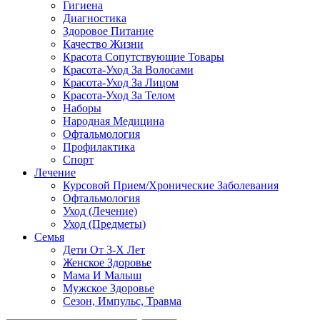
Гигиена
Диагностика
Здоровое Питание
Качество Жизни
Красота Сопутствующие Товары
Красота-Уход За Волосами
Красота-Уход За Лицом
Красота-Уход За Телом
Наборы
Народная Медицина
Офтальмология
Профилактика
Спорт
Лечение
Курсовой Прием/Хронические Заболевания
Офтальмология
Уход (Лечение)
Уход (Предметы)
Семья
Дети От 3-Х Лет
Женское Здоровье
Мама И Малыш
Мужское Здоровье
Сезон, Импульс, Травма