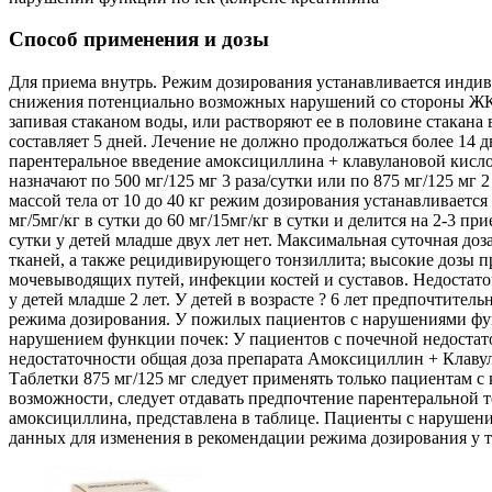
Способ применения и дозы
Для приема внутрь. Режим дозирования устанавливается индиви
снижения потенциально возможных нарушений со стороны ЖКТ 
запивая стаканом воды, или растворяют ее в половине стакан
составляет 5 дней. Лечение не должно продолжаться более 14 
парентеральное введение амоксициллина + клавулановой кислот
назначают по 500 мг/125 мг 3 раза/сутки или по 875 мг/125 мг 2
массой тела от 10 до 40 кг режим дозирования устанавливаетс
мг/5мг/кг в сутки до 60 мг/15мг/кг в сутки и делится на 2-3 
сутки у детей младше двух лет нет. Максимальная суточная доз
тканей, а также рецидивирующего тонзиллита; высокие дозы п
мочевыводящих путей, инфекции костей и суставов. Недостаточ
у детей младше 2 лет. У детей в возрасте ? 6 лет предпочтит
режима дозирования. У пожилых пациентов с нарушениями функ
нарушением функции почек: У пациентов с почечной недостат
недостаточности общая доза препарата Aмоксициллин + Клаву
Таблетки 875 мг/125 мг следует применять только пациентам с
возможности, следует отдавать предпочтение парентеральной 
амоксициллина, представлена в таблице. Пациенты с нарушен
данных для изменения в рекомендации режима дозирования у т