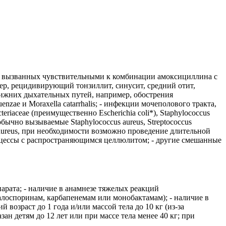
, вызванных чувствительными к комбинации амоксициллина с
р, рецидивирующий тонзиллит, синусит, средний отит,
ии нижних дыхательных путей, например, обострения
zae и Moraxella catarrhalis; - инфекции мочеполового тракта,
iaceae (преимущественно Escherichia coli*), Staphylococcus
обычно вызываемые Staphylococcus aureus, Streptococcus
 aureus, при необходимости возможно проведение длительной
сцессы с распространяющимся целлюлитом; - другие смешанные
рата; - наличие в анамнезе тяжелых реакций
алоспоринам, карбапенемам или монобактамам); - наличие в
возраст до 1 года и/или массой тела до 10 кг (из-за
н детям до 12 лет или при массе тела менее 40 кг; при