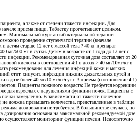
пациента, а также от степени тяжести инфекции. Для
 начале приема пищи. Таблетку проглатывают целиком,
ением. Минимальный курс антибактериальной терапии
возможно проведение ступенчатой терапии (вначале
детям старше 12 лет с массой тела ? 40 кг препарат
0 мг/600 мг в сутки. Детям в возрасте от 1 года до 12 лет с
сти инфекции. Рекомендованная суточная доза составляет от 20
ановой кислоты в соотношении 4:1 в дозах > 40 мг/10мг/кг в
епарата рекомендованы для лечения инфекций кожи и мягких
едний отит, синусит, инфекции нижних дыхательных путей и
в дозе более 40 мг/10 мг/кг/сут в 3 приема (соотношение 4:1)
ациентов: Пациенты пожилого возраста: Не требуется коррекции
ниже для взрослых с нарушениями функции почек. Пациенты с
 почки замедленно. В зависимости от тяжести почечной
не должна превышать количества, представленные в таблице.
 режима дозирования не требуется. В большинстве случаев, по
ма дозирования основана на максимальной рекомендуемой дозе
рно осуществляют мониторинг функции печени. Недостаточно