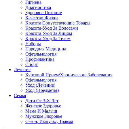
Гигиена
Диагностика
Здоровое Питание
Качество Жизни
Красота Сопутствующие Товары
Красота-Уход За Волосами
Красота-Уход За Лицом
Красота-Уход За Телом
Наборы
Народная Медицина
Офтальмология
Профилактика
Спорт
Лечение
Курсовой Прием/Хронические Заболевания
Офтальмология
Уход (Лечение)
Уход (Предметы)
Семья
Дети От 3-Х Лет
Женское Здоровье
Мама И Малыш
Мужское Здоровье
Сезон, Импульс, Травма