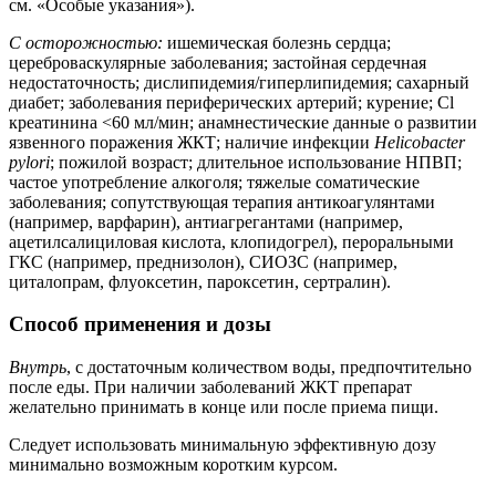
см. «Особые указания»).
С осторожностью:
ишемическая болезнь сердца;
цереброваскулярные заболевания; застойная сердечная
недостаточность; дислипидемия/гиперлипидемия; сахарный
диабет; заболевания периферических артерий; курение; Cl
креатинина <60 мл/мин; анамнестические данные о развитии
язвенного поражения ЖКТ; наличие инфекции
Helicobacter
pylori
; пожилой возраст; длительное использование НПВП;
частое употребление алкоголя; тяжелые соматические
заболевания; сопутствующая терапия антикоагулянтами
(например, варфарин), антиагрегантами (например,
ацетилсалициловая кислота, клопидогрел), пероральными
ГКС (например, преднизолон), СИОЗС (например,
циталопрам, флуоксетин, пароксетин, сертралин).
Способ применения и дозы
Внутрь
, с достаточным количеством воды, предпочтительно
после еды. При наличии заболеваний ЖКТ препарат
желательно принимать в конце или после приема пищи.
Следует использовать минимальную эффективную дозу
минимально возможным коротким курсом.