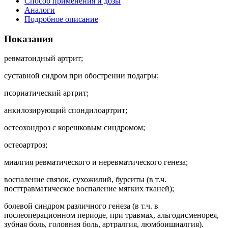
Способ применения и дозы
Аналоги
Подробное описание
Показания
ревматоидный артрит;
суставной сидром при обострении подагры;
псориатический артрит;
анкилозирующий спондилоартрит;
остеохондроз с корешковым синдромом;
остеоартроз;
миалгия ревматического и неревматического генеза;
воспаление связок, сухожилий, бурситы (в т.ч.
посттравматическое воспаление мягких тканей);
болевой синдром различного генеза (в т.ч. в
послеоперационном периоде, при травмах, альгодисменорея,
зубная боль, головная боль, артралгия, люмбоишиалгия).