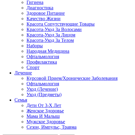
Гигиена
Диагностика
Здоровое Питание
Качество Жизни
Красота Сопутствующие Товары
Красота-Уход За Волосами
Красота-Уход За Лицом
Красота-Уход За Телом
Наборы
Народная Медицина
Офтальмология
Профилактика
Спорт
Лечение
Курсовой Прием/Хронические Заболевания
Офтальмология
Уход (Лечение)
Уход (Предметы)
Семья
Дети От 3-Х Лет
Женское Здоровье
Мама И Малыш
Мужское Здоровье
Сезон, Импульс, Травма