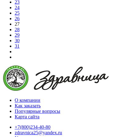
23
24
25
26
27
28
29
30
31
О компании
Как заказать
Популярные вопросы
Карта сайта
+7(800)234-40-80
zdravnica25@yandex.ru