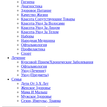
Гигиена
Диагностика
Здоровое Питание
Качество Жизни
Красота Сопутствующие Товары
Красота-Уход За Волосами
Красота-Уход За Лицом
Красота-Уход За Телом
Наборы
Народная Медицина
Офтальмология
Профилактика
Спорт
Лечение
Курсовой Прием/Хронические Заболевания
Офтальмология
Уход (Лечение)
Уход (Предметы)
Семья
Дети От 3-Х Лет
Женское Здоровье
Мама И Малыш
Мужское Здоровье
Сезон, Импульс, Травма