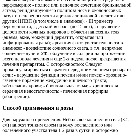
парфюмерию; - полное или неполное сочетание бронхиальной
астмы, рецидивирующего полипоза носа и околоносовых
пазух и непереносимости ацетилсалициловой кислоты или
других НПВП (в том числе в анамнезе); - III триместр
беременности; - детский возраст (до 15 лет); - нарушение
целостности кожных покровов в области нанесения геля
(экзема, акне, мокнущий дерматит, открытая или
инфицированная рана); - реакция фоточувствительности в
анамнезе; - воздействие солнечного света, в т.ч. непрямые
солнечные лучи и УФ- облучение в солярии на протяжении
всего периода лечения и еще 2-х недель после прекращения
лечения препаратом. С осторожностью: Следует
проконсультироваться с врачом перед применением препарата
если: - нарушение функции печени и/или почек; - эрозивно-
язвенное поражение желудочно-кишечного тракта; -
заболевания крови; - бронхиальная астма; - хроническая
сердечная недостаточность; - печеночная порфирия
(обострение).
Способ применения и дозы
Для наружного применения. Небольшое количество геля (3-5
см) наносят тонким слоем на кожу воспаленного или
болезненного участка тела 1-2 раза в сутки и осторожно