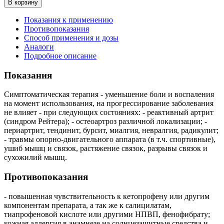
В корзину
Показания к применению
Противопоказания
Способ применения и дозы
Аналоги
Подробное описание
Показания
Симптоматическая терапия - уменьшение боли и воспаления
на момент использования, на прогрессирование заболевания
не влияет - при следующих состояниях: - реактивный артрит
(синдром Рейтера); - остеоартроз различной локализации; -
периартрит, тендинит, бурсит, миалгия, невралгия, радикулит;
- травмы опорно-двигательного аппарата (в т.ч. спортивные),
ушиб мышц и связок, растяжение связок, разрывы связок и
сухожилий мышц.
Противопоказания
- повышенная чувствительность к кетопрофену или другим
компонентам препарата, а так же к салицилатам,
тиапрофеновой кислоте или другими НПВП, фенофибрату;
кожная аллергия в анамнезе на солнцезащитные средства и