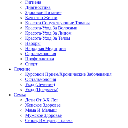
Гигиена
Диагностика
Здоровое Питание
Качество Жизни
Красота Сопутствующие Товары
Красота-Уход За Волосами
Красота-Уход За Лицом
Красота-Уход За Телом
Наборы
Народная Медицина
Офтальмология
Профилактика
Спорт
Лечение
Курсовой Прием/Хронические Заболевания
Офтальмология
Уход (Лечение)
Уход (Предметы)
Семья
Дети От 3-Х Лет
Женское Здоровье
Мама И Малыш
Мужское Здоровье
Сезон, Импульс, Травма