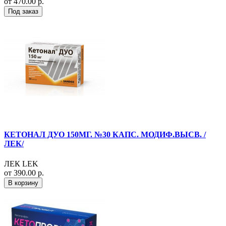
от 470.00 р.
Под заказ
КЕТОНАЛ ДУО 150МГ. №30 КАПС. МОДИФ.ВЫСВ. /
ЛЕК/
ЛЕК LEK
от 390.00 р.
В корзину