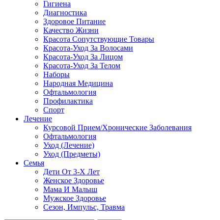
Гигиена
Диагностика
Здоровое Питание
Качество Жизни
Красота Сопутствующие Товары
Красота-Уход За Волосами
Красота-Уход За Лицом
Красота-Уход За Телом
Наборы
Народная Медицина
Офтальмология
Профилактика
Спорт
Лечение
Курсовой Прием/Хронические Заболевания
Офтальмология
Уход (Лечение)
Уход (Предметы)
Семья
Дети От 3-Х Лет
Женское Здоровье
Мама И Малыш
Мужское Здоровье
Сезон, Импульс, Травма