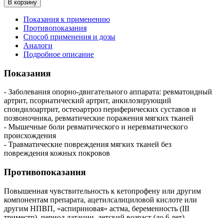
В корзину
Показания к применению
Противопоказания
Способ применения и дозы
Аналоги
Подробное описание
Показания
- Заболевания опорно-двигательного аппарата: ревматоидный
артрит, псориатический артрит, анкилозирующий
спондилоартрит, остеоартроз периферических суставов и
позвоночника, ревматические поражения мягких тканей
- Мышечные боли ревматического и неревматического
происхождения
- Травматические повреждения мягких тканей без
повреждения кожных покровов
Противопоказания
Повышенная чувствительность к кетопрофену или другим
компонентам препарата, ацетилсалициловой кислоте или
другим НПВП, «аспириновая» астма, беременность (III
триместр), период латации, детский возраст (до 6 лет),