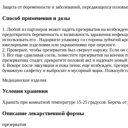
Защита от беременности и заболеваний, передающихся половы
Способ применения и дозы
1. Любой из партнеров может надеть презерватив на возбужденн
предотвратить беременность и возможность заражения инфекц
использовать его . Надорвите упаковку со стороны зубчатой к
ювелирными изделиями или украшениями при пирсинге.
2. Проверьте, чтобы презерватив был свернут наружу. Если он 
3. Все еще сдавливая сосок, поместите презерватив на кончик п
презерватива спадет, прекратите половой акт и наденьте новый
4. Вскоре после эякуляции и пока пенис еще возбужден, презер
бумажную салфетку и выбросьте в мусорный ящик. Пожалуйста, 
Медицинские изделия
Условия хранения
Хранить при комнатной температуре 15-25 градусов. Беречь от 
Описание лекарственной формы
презерватив