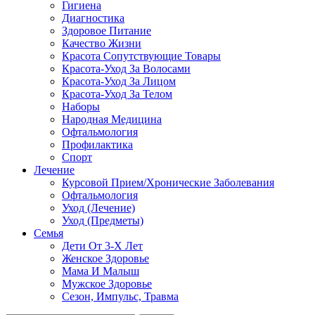
Гигиена
Диагностика
Здоровое Питание
Качество Жизни
Красота Сопутствующие Товары
Красота-Уход За Волосами
Красота-Уход За Лицом
Красота-Уход За Телом
Наборы
Народная Медицина
Офтальмология
Профилактика
Спорт
Лечение
Курсовой Прием/Хронические Заболевания
Офтальмология
Уход (Лечение)
Уход (Предметы)
Семья
Дети От 3-Х Лет
Женское Здоровье
Мама И Малыш
Мужское Здоровье
Сезон, Импульс, Травма