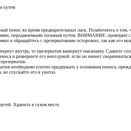
м путем
ый пенис во время предварительных ласк. Позаботьтесь о том, ч
иями, передаваемыми половым путем. ВНИМАНИЕ: проверьте сро
ромки и обращайтесь с презервативами осторожно, так как его 
свернут внутрь, то презерватив вывернут наизнанку. Сдавите сос
ениса и разверните его вниз рукой. если он начнет сворачиваться
 презерватив.
ватив необходимо плотно придержать у основания пениса, прежде
не спускайте его в унитаз.
детей. Хранить в сухом месте.