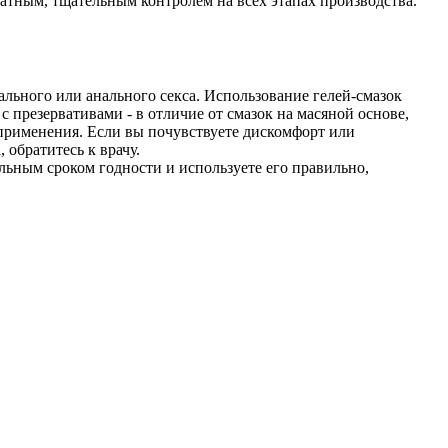
атным, тщательным контролем на всех этапах производства.
ального или анального секса. Использование гелей-смазок
с презервативами - в отличие от смазок на масяной основе,
 применения. Если вы почувствуете дискомфорт или
 обратитесь к врачу.
льным сроком годности и используете его правильно,