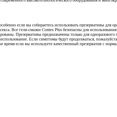
 современного высокотехнологического оборудования и многокр
собенно если вы собираетесь использовать презервативы для ор
екса. Все гели-смазки Contex Plus безопасны для использования 
ированы. Презервативы предназначены только для одноразового
 использование. Если симптомы будут продолжаться, пожалуйста,
же время если вы используете качественный презерватив с норма