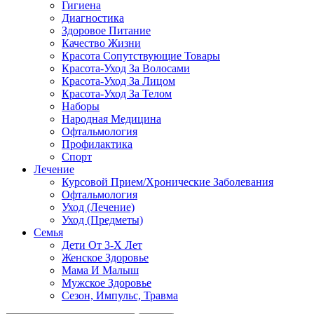
Гигиена
Диагностика
Здоровое Питание
Качество Жизни
Красота Сопутствующие Товары
Красота-Уход За Волосами
Красота-Уход За Лицом
Красота-Уход За Телом
Наборы
Народная Медицина
Офтальмология
Профилактика
Спорт
Лечение
Курсовой Прием/Хронические Заболевания
Офтальмология
Уход (Лечение)
Уход (Предметы)
Семья
Дети От 3-Х Лет
Женское Здоровье
Мама И Малыш
Мужское Здоровье
Сезон, Импульс, Травма