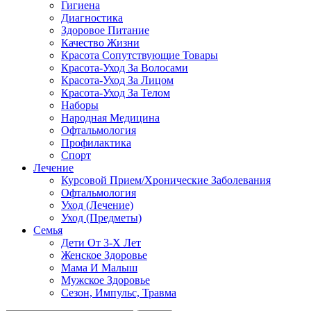
Гигиена
Диагностика
Здоровое Питание
Качество Жизни
Красота Сопутствующие Товары
Красота-Уход За Волосами
Красота-Уход За Лицом
Красота-Уход За Телом
Наборы
Народная Медицина
Офтальмология
Профилактика
Спорт
Лечение
Курсовой Прием/Хронические Заболевания
Офтальмология
Уход (Лечение)
Уход (Предметы)
Семья
Дети От 3-Х Лет
Женское Здоровье
Мама И Малыш
Мужское Здоровье
Сезон, Импульс, Травма