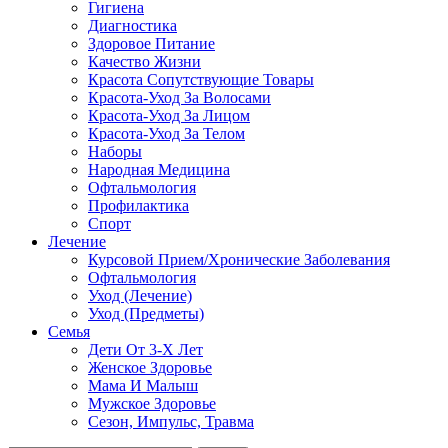
Гигиена
Диагностика
Здоровое Питание
Качество Жизни
Красота Сопутствующие Товары
Красота-Уход За Волосами
Красота-Уход За Лицом
Красота-Уход За Телом
Наборы
Народная Медицина
Офтальмология
Профилактика
Спорт
Лечение
Курсовой Прием/Хронические Заболевания
Офтальмология
Уход (Лечение)
Уход (Предметы)
Семья
Дети От 3-Х Лет
Женское Здоровье
Мама И Малыш
Мужское Здоровье
Сезон, Импульс, Травма