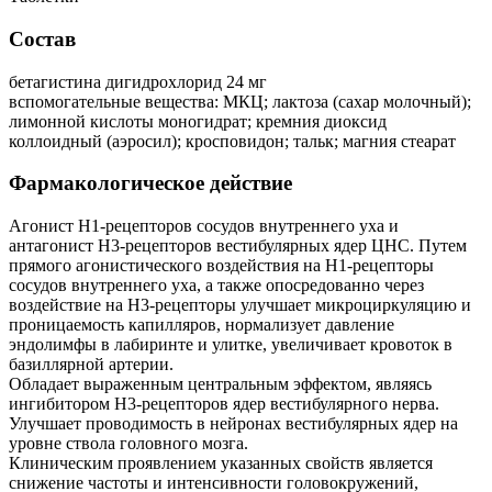
Состав
бетагистина дигидрохлорид 24 мг
вспомогательные вещества: МКЦ; лактоза (сахар молочный);
лимонной кислоты моногидрат; кремния диоксид
коллоидный (аэросил); кросповидон; тальк; магния стеарат
Фармакологическое действие
Агонист Н1-рецепторов сосудов внутреннего уха и
антагонист Н3-рецепторов вестибулярных ядер ЦНС. Путем
прямого агонистического воздействия на Н1-рецепторы
сосудов внутреннего уха, а также опосредованно через
воздействие на Н3-рецепторы улучшает микроциркуляцию и
проницаемость капилляров, нормализует давление
эндолимфы в лабиринте и улитке, увеличивает кровоток в
базиллярной артерии.
Обладает выраженным центральным эффектом, являясь
ингибитором Н3-рецепторов ядер вестибулярного нерва.
Улучшает проводимость в нейронах вестибулярных ядер на
уровне ствола головного мозга.
Клиническим проявлением указанных свойств является
снижение частоты и интенсивности головокружений,