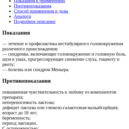
Показания к применению
Противопоказания
Способ применения и дозы
Аналоги
Подробное описание
Показания
— лечение и профилактика вестибулярного головокружения
различного происхождения;
— синдромы, включающие головокружение и головную боль,
шум в ушах, прогрессирующее снижение слуха, тошноту и
рвоту;
— болезнь или синдром Меньера.
Противопоказания
повышенная чувствительность к любому из компонентов
препарата;
непереносимость лактозы;
дефицит лактазы или глюкозо-галактозная мальабсорбция;
возраст до 18 лет;
беременность;
период лактации.
С осторожностью: