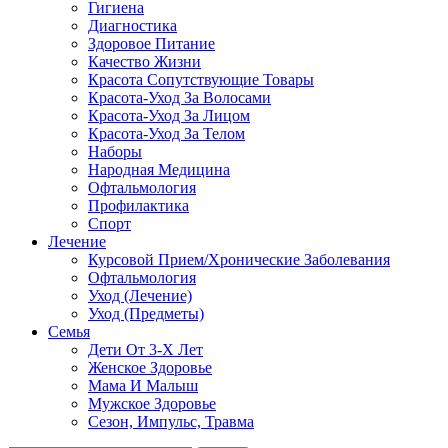
Гигиена
Диагностика
Здоровое Питание
Качество Жизни
Красота Сопутствующие Товары
Красота-Уход За Волосами
Красота-Уход За Лицом
Красота-Уход За Телом
Наборы
Народная Медицина
Офтальмология
Профилактика
Спорт
Лечение
Курсовой Прием/Хронические Заболевания
Офтальмология
Уход (Лечение)
Уход (Предметы)
Семья
Дети От 3-Х Лет
Женское Здоровье
Мама И Малыш
Мужское Здоровье
Сезон, Импульс, Травма