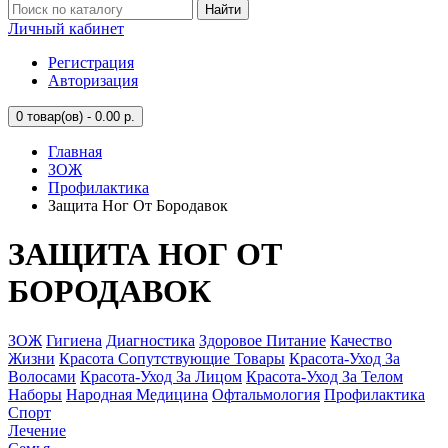
Найти
Личный кабинет
Регистрация
Авторизация
0
товар(ов) - 0.00 р.
Главная
ЗОЖ
Профилактика
Защита Ног От Бородавок
ЗАЩИТА НОГ ОТ
БОРОДАВОК
ЗОЖ
Гигиена
Диагностика
Здоровое Питание
Качество
Жизни
Красота Сопутствующие Товары
Красота-Уход За
Волосами
Красота-Уход За Лицом
Красота-Уход За Телом
Наборы
Народная Медицина
Офтальмология
Профилактика
Спорт
Лечение