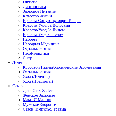
Гигиена
Диагностика
Здоровое Питание
Качество Жизни
Красота Сопутствующие Товары
Красота-Уход За Волосами
Красота-Уход За Лицом
Красота-Уход За Телом
Наборы
Народная Медицина
Офтальмология
Профилактика
Спорт
Лечение
Курсовой Прием/Хронические Заболевания
Офтальмология
Уход (Лечение)
Уход (Предметы)
Семья
Дети От 3-Х Лет
Женское Здоровье
Мама И Малыш
Мужское Здоровье
Сезон, Импульс, Травма