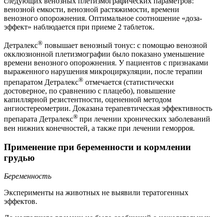
следующих венозных плетизмографических параметров:
венозной емкости, венозной растяжимости, времени
венозного опорожнения. Оптимальное соотношение «доза-
эффект» наблюдается при приеме 2 таблеток.
®
Детралекс
повышает венозный тонус: с помощью венозной
окклюзионной плетизмографии было показано уменьшение
времени венозного опорожнения. У пациентов с признаками
выраженного нарушения микроциркуляции, после терапии
®
препаратом Детралекс
отмечается (статистически
достоверное, по сравнению с плацебо), повышение
капиллярной резистентности, оцененной методом
ангиостереометрии. Доказана терапевтическая эффективность
®
препарата Детралекс
при лечении хронических заболеваний
вен нижних конечностей, а также при лечении геморроя.
Применение при беременности и кормлении
грудью
Беременность
Эксперименты на животных не выявили тератогенных
эффектов.