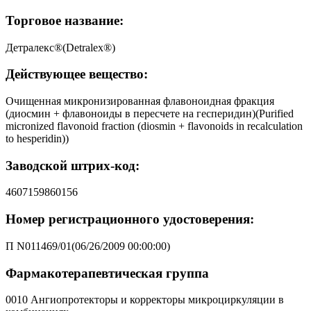
Торговое название:
Детралекс®(Detralex®)
Действующее вещество:
Очищенная микронизированная флавоноидная фракция
(диосмин + флавоноиды в пересчете на гесперидин)(Purified
micronized flavonoid fraction (diosmin + flavonoids in recalculation
to hesperidin))
Заводской штрих-код:
4607159860156
Номер регистрационного удостоверения:
П N011469/01(06/26/2009 00:00:00)
Фармакотерапевтическая группа
0010 Ангиопротекторы и корректоры микроциркуляции в