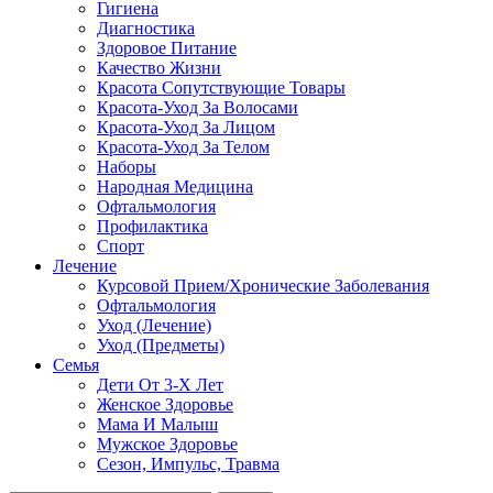
Гигиена
Диагностика
Здоровое Питание
Качество Жизни
Красота Сопутствующие Товары
Красота-Уход За Волосами
Красота-Уход За Лицом
Красота-Уход За Телом
Наборы
Народная Медицина
Офтальмология
Профилактика
Спорт
Лечение
Курсовой Прием/Хронические Заболевания
Офтальмология
Уход (Лечение)
Уход (Предметы)
Семья
Дети От 3-Х Лет
Женское Здоровье
Мама И Малыш
Мужское Здоровье
Сезон, Импульс, Травма