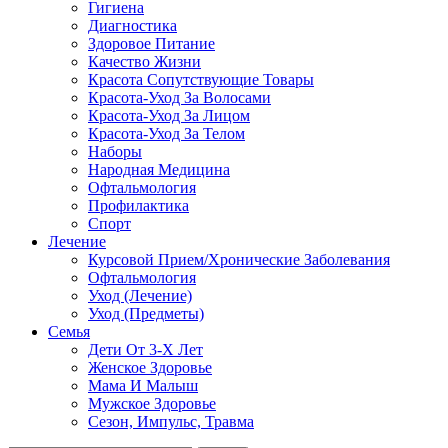
Гигиена
Диагностика
Здоровое Питание
Качество Жизни
Красота Сопутствующие Товары
Красота-Уход За Волосами
Красота-Уход За Лицом
Красота-Уход За Телом
Наборы
Народная Медицина
Офтальмология
Профилактика
Спорт
Лечение
Курсовой Прием/Хронические Заболевания
Офтальмология
Уход (Лечение)
Уход (Предметы)
Семья
Дети От 3-Х Лет
Женское Здоровье
Мама И Малыш
Мужское Здоровье
Сезон, Импульс, Травма