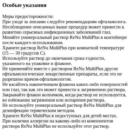
Особые указания
Меры предосторожности:
При уходе за линзами следуйте рекомендациям офтальмолога.
Несоблюдение описанных выше процедур может привести к
развитию серьезных инфекционных заболеваний глаз.
Меняйте универсальный раствор ReNu MultiPlus в контейнере
после каждого использования.
Храните раствор ReNu MultiPlus при комнатной температуре
(15 — 30 градусов С).
Используйте раствор до окончания срока годности,
указанного на упаковке и флаконе.
Не применяйте вместе с раствором ReNu MultiPlus другие
офтальмологические лекарственные препараты, если это не
разрешено врачом-офтальмологом.
Не касайтесь наконечником флакона каких-либо поверхностей
или глаз, так как это может привести к загрязнению раствора.
Закрывайте флакон колпачком, когда раствор не используется,
во избежании загрязнения или испарения раствора.
Не используйте универсальный раствор ReNu MultiPlus для
дезинфекции термическим методом.
Храните ReNu MultiPlus в недоступных для детей местах.
При наличии аллергии на какому-либо из компонентов
раствора ReNu MultiPlus не используйте этот раствор.