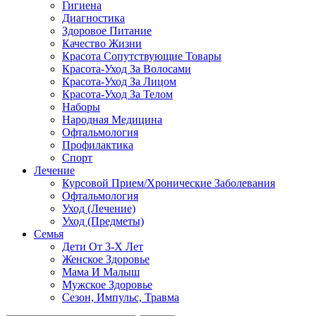
Гигиена
Диагностика
Здоровое Питание
Качество Жизни
Красота Сопутствующие Товары
Красота-Уход За Волосами
Красота-Уход За Лицом
Красота-Уход За Телом
Наборы
Народная Медицина
Офтальмология
Профилактика
Спорт
Лечение
Курсовой Прием/Хронические Заболевания
Офтальмология
Уход (Лечение)
Уход (Предметы)
Семья
Дети От 3-Х Лет
Женское Здоровье
Мама И Малыш
Мужское Здоровье
Сезон, Импульс, Травма