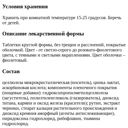
Условия хранения
Хранить при комнатной температуре 15-25 градусов. Беречь
от детей.
Описание лекарственной формы
Таблетки круглой формы, без трещин и расслоений, покрытые
оболочкой. Цвет - от светло-серого до розовато-фиолетового
цвета, с темными и светлыми вкраплениями. Цвет оболочки –
фиолетовый.
Состав
целлюлоза микрокристаллическая (носитель), цинка лактат,
аскорбиновая кислота; компоненты пленочного покрытия
(пищевые добавки): гидроксипропилметилцеллюлоза
(загуститель), полиэтиленгликоль (глазирователь), диоксид
титана, кармин и оксид железа (красители); рутин, экстракт
черники, стеарат кальция растительного происхождения и
диоксид кремния аморфный (агенты антислеживающие),
пиридоксина гидрохлорид, рибофлавин, тиамина
гидрохлорид.