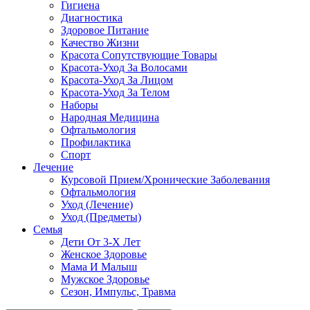
Гигиена
Диагностика
Здоровое Питание
Качество Жизни
Красота Сопутствующие Товары
Красота-Уход За Волосами
Красота-Уход За Лицом
Красота-Уход За Телом
Наборы
Народная Медицина
Офтальмология
Профилактика
Спорт
Лечение
Курсовой Прием/Хронические Заболевания
Офтальмология
Уход (Лечение)
Уход (Предметы)
Семья
Дети От 3-Х Лет
Женское Здоровье
Мама И Малыш
Мужское Здоровье
Сезон, Импульс, Травма