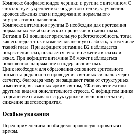
Комплекс биофлавоноидов черники и рутина с витамином C
способствует укреплению сосудистой стенки, улучшению
кровоснабжения глаз и поддержанию нормального
внутриглазного давления.
Комплекс витаминов группы B необходим для протекания
нормальных метаболических процессов в тканях глаза.
Витамин B1 повышает зрительную работоспособность, тогда
как его недостаток вызывает мышечную слабость, в том числе
тканей глаза. При дефиците витамина B2 наблюдается
покраснение глаз, появляется чувство жжения в глазах и
веках. При дефиците витамина B6 может наблюдаться
повышенное напряжение и подергивание глаз.
Цинк необходим для образования основного зрительного
пигмента родопсина и проведения световых сигналов через
сетчатку, благодаря чему он защищает глаза от структурных
изменений, вызванных ярким светом, УФ-излучением или
другими видами окислительного стресса. С дефицитом цинка
в организме связывают структурные изменения сетчатки,
снижение цветовосприятия.
Особые указания
Перед применением необходимо проконсультироваться с
врачом.