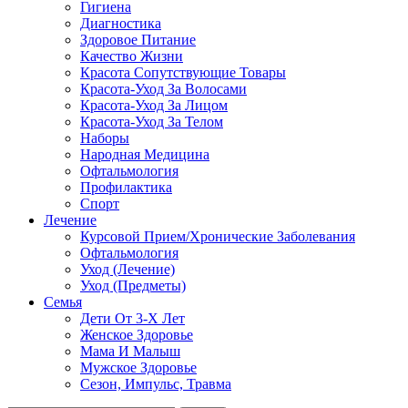
Гигиена
Диагностика
Здоровое Питание
Качество Жизни
Красота Сопутствующие Товары
Красота-Уход За Волосами
Красота-Уход За Лицом
Красота-Уход За Телом
Наборы
Народная Медицина
Офтальмология
Профилактика
Спорт
Лечение
Курсовой Прием/Хронические Заболевания
Офтальмология
Уход (Лечение)
Уход (Предметы)
Семья
Дети От 3-Х Лет
Женское Здоровье
Мама И Малыш
Мужское Здоровье
Сезон, Импульс, Травма