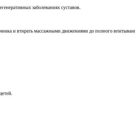
егенеративных заболеваниях суставов.
оночника и втирать массажными движениями до полного впитыва
детей.