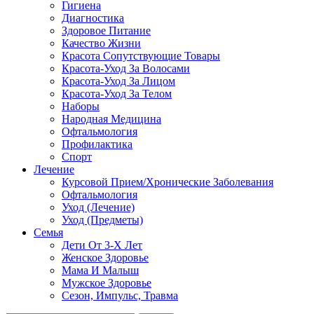
Гигиена
Диагностика
Здоровое Питание
Качество Жизни
Красота Сопутствующие Товары
Красота-Уход За Волосами
Красота-Уход За Лицом
Красота-Уход За Телом
Наборы
Народная Медицина
Офтальмология
Профилактика
Спорт
Лечение
Курсовой Прием/Хронические Заболевания
Офтальмология
Уход (Лечение)
Уход (Предметы)
Семья
Дети От 3-Х Лет
Женское Здоровье
Мама И Малыш
Мужское Здоровье
Сезон, Импульс, Травма