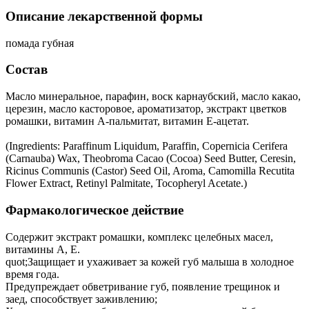
Описание лекарственной формы
помада губная
Состав
Масло минеральное, парафин, воск карнаубский, масло какао,
церезин, масло касторовое, ароматизатор, экстракт цветков
ромашки, витамин А-пальмитат, витамин Е-ацетат.
(Ingredients: Paraffinum Liquidum, Paraffin, Copernicia Cerifera
(Carnauba) Wax, Theobroma Cacao (Cocoa) Seed Butter, Ceresin,
Ricinus Communis (Castor) Seed Oil, Aroma, Camomilla Recutita
Flower Extract, Retinyl Palmitate, Tocopheryl Acetate.)
Фармакологическое действие
Содержит экстракт ромашки, комплекс целебных масел,
витамины А, E.
quot;Защищает и ухаживает за кожей губ малыша в холодное
время года.
Предупреждает обветривание губ, появление трещинок и
заед, способствует заживлению;