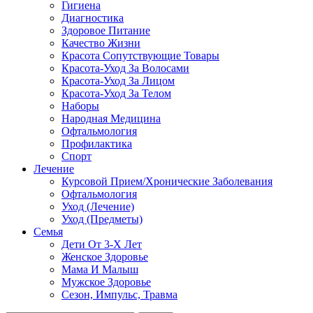
Гигиена
Диагностика
Здоровое Питание
Качество Жизни
Красота Сопутствующие Товары
Красота-Уход За Волосами
Красота-Уход За Лицом
Красота-Уход За Телом
Наборы
Народная Медицина
Офтальмология
Профилактика
Спорт
Лечение
Курсовой Прием/Хронические Заболевания
Офтальмология
Уход (Лечение)
Уход (Предметы)
Семья
Дети От 3-Х Лет
Женское Здоровье
Мама И Малыш
Мужское Здоровье
Сезон, Импульс, Травма