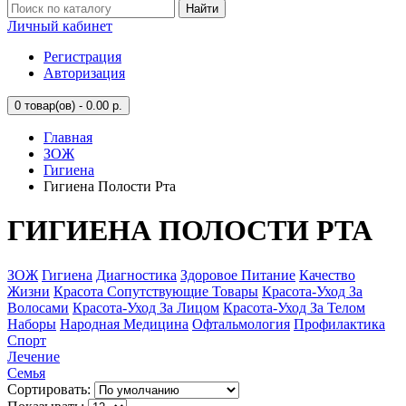
Найти
Личный кабинет
Регистрация
Авторизация
0
товар(ов) - 0.00 р.
Главная
ЗОЖ
Гигиена
Гигиена Полости Рта
ГИГИЕНА ПОЛОСТИ РТА
ЗОЖ
Гигиена
Диагностика
Здоровое Питание
Качество
Жизни
Красота Сопутствующие Товары
Красота-Уход За
Волосами
Красота-Уход За Лицом
Красота-Уход За Телом
Наборы
Народная Медицина
Офтальмология
Профилактика
Спорт
Лечение
Семья
Сортировать: