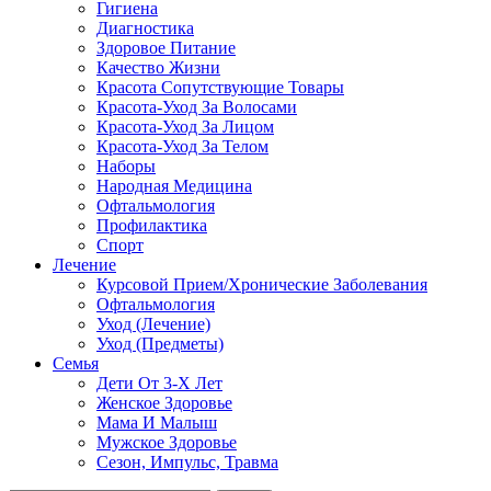
Гигиена
Диагностика
Здоровое Питание
Качество Жизни
Красота Сопутствующие Товары
Красота-Уход За Волосами
Красота-Уход За Лицом
Красота-Уход За Телом
Наборы
Народная Медицина
Офтальмология
Профилактика
Спорт
Лечение
Курсовой Прием/Хронические Заболевания
Офтальмология
Уход (Лечение)
Уход (Предметы)
Семья
Дети От 3-Х Лет
Женское Здоровье
Мама И Малыш
Мужское Здоровье
Сезон, Импульс, Травма