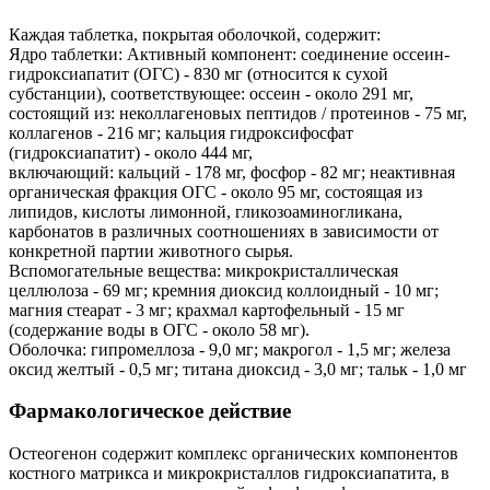
Каждая таблетка, покрытая оболочкой, содержит:
Ядро таблетки: Активный компонент: соединение оссеин-
гидроксиапатит (ОГС) - 830 мг (относится к сухой
субстанции), соответствующее: оссеин - около 291 мг,
состоящий из: неколлагеновых пептидов / протеинов - 75 мг,
коллагенов - 216 мг; кальция гидроксифосфат
(гидроксиапатит) - около 444 мг,
включающий: кальций - 178 мг, фосфор - 82 мг; неактивная
органическая фракция ОГС - около 95 мг, состоящая из
липидов, кислоты лимонной, гликозоаминогликана,
карбонатов в различных соотношениях в зависимости от
конкретной партии животного сырья.
Вспомогательные вещества: микрокристаллическая
целлюлоза - 69 мг; кремния диоксид коллоидный - 10 мг;
магния стеарат - 3 мг; крахмал картофельный - 15 мг
(содержание воды в ОГС - около 58 мг).
Оболочка: гипромеллоза - 9,0 мг; макрогол - 1,5 мг; железа
оксид желтый - 0,5 мг; титана диоксид - 3,0 мг; тальк - 1,0 мг
Фармакологическое действие
Остеогенон содержит комплекс органических компонентов
костного матрикса и микрокристаллов гидроксиапатита, в