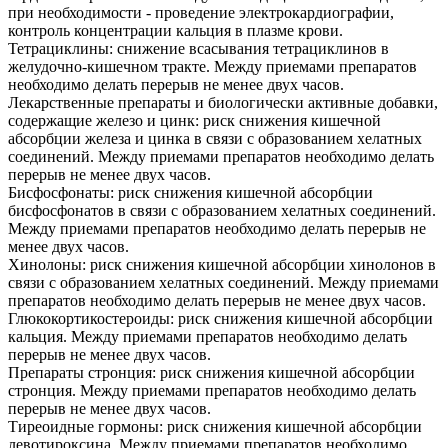
при необходимости - проведение электрокардиографии,
контроль концентрации кальция в плазме крови.
Тетрациклины: снижение всасывания тетрациклинов в
желудочно-кишечном тракте. Между приемами препаратов
необходимо делать перерыв не менее двух часов.
Лекарственные препараты и биологически активные добавки,
содержащие железо и цинк: риск снижения кишечной
абсорбции железа и цинка в связи с образованием хелатных
соединений. Между приемами препаратов необходимо делать
перерыв не менее двух часов.
Бисфосфонаты: риск снижения кишечной абсорбции
бисфосфонатов в связи с образованием хелатных соединений.
Между приемами препаратов необходимо делать перерыв не
менее двух часов.
Хинолоны: риск снижения кишечной абсорбции хинолонов в
связи с образованием хелатных соединений. Между приемами
препаратов необходимо делать перерыв не менее двух часов.
Глюкокортикостероиды: риск снижения кишечной абсорбции
кальция. Между приемами препаратов необходимо делать
перерыв не менее двух часов.
Препараты стронция: риск снижения кишечной абсорбции
стронция. Между приемами препаратов необходимо делать
перерыв не менее двух часов.
Тиреоидные гормоны: риск снижения кишечной абсорбции
левотироксина. Между приемами препаратов необходимо