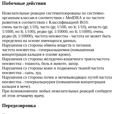
Побочные действия
Нежелательные реакции систематизированы по системно-
органным классам в соответствии с МеdDRА и по частоте
развития в соответствии с Классификацией ВОЗ:
очень часто (gt; 1/10), часто (gt; 1/100, но lt; 1/10), нечасто (gt;
1/1000, но lt; 1/100), редко (gt; 1/10000, но lt; 1/1000), очень
редко (lt; 1/10000), частота неизвестна - частота не может быть
определена на основе имеющихся данных.
Нарушения со стороны обмена веществ и питания:
частота неизвестна - гиперкальциемия (повышенная
концентрация кальция в плазме крови).
Нарушения со стороны желудочно-кишечного тракта:частота
неизвестна - тошнота, боль в животе, запор.
Нарушения со стороны кожи и подкожных тканей:частота
неизвестна - сыпь, зуд.
Нарушения со стороны почек и мочевыводящих путей:частота
неизвестна - гиперкальциурия (повышенная концентрация
кальция в моче).
При возникновении любых нежелательных реакций сообщите
об этом лечащему врачу.
Передозировка