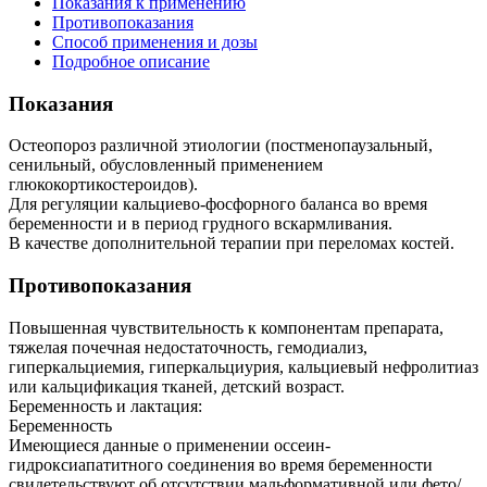
Показания к применению
Противопоказания
Способ применения и дозы
Подробное описание
Показания
Остеопороз различной этиологии (постменопаузальный,
сенильный, обусловленный применением
глюкокортикостероидов).
Для регуляции кальциево-фосфорного баланса во время
беременности и в период грудного вскармливания.
В качестве дополнительной терапии при переломах костей.
Противопоказания
Повышенная чувствительность к компонентам препарата,
тяжелая почечная недостаточность, гемодиализ,
гиперкальциемия, гиперкальциурия, кальциевый нефролитиаз
или кальцификация тканей, детский возраст.
Беременность и лактация:
Беременность
Имеющиеся данные о применении оссеин-
гидроксиапатитного соединения во время беременности
свидетельствуют об отсутствии мальформативной или фето/