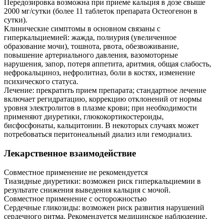
Передозировка возможна при приеме кальция в дозе свыше
2000 мг/сутки (более 11 таблеток препарата Остеогенон в
сутки).
Клинические симптомы в основном связаны с
гиперкальциемией: жажда, полиурия (увеличенное
образование мочи), тошнота, рвота, обезвоживание,
повышение артериального давления, вазомоторные
нарушения, запор, потеря аппетита, аритмия, общая слабость,
нефрокальциноз, нефролитиаз, боли в костях, изменение
психического статуса.
Лечение: прекратить прием препарата; стандартное лечение
включает регидратацию, коррекцию отклонений от нормы
уровня электролитов в плазме крови; при необходимости
применяют диуретики, глюкокортикостероиды,
бисфосфонаты, кальцитонин. В некоторых случаях может
потребоваться перитонеальный диализ или гемодиализ.
Лекарственное взаимодействие
Совместное применение не рекомендуется
Тиазидные диуретики: возможен риск гиперкальциемии в
результате снижения выведения кальция с мочой.
Совместное применение с осторожностью
Сердечные гликозиды: возможен риск развития нарушений
сердечного ритма. Рекомендуется медицинское наблюдение,