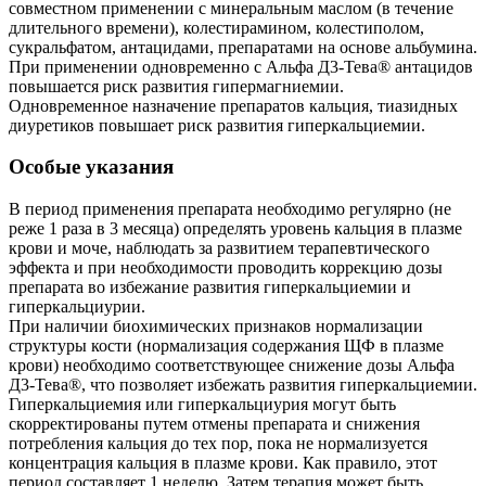
совместном применении с минеральным маслом (в течение
длительного времени), колестирамином, колестиполом,
сукральфатом, антацидами, препаратами на основе альбумина.
При применении одновременно с Альфа Д3-Тева® антацидов
повышается риск развития гипермагниемии.
Одновременное назначение препаратов кальция, тиазидных
диуретиков повышает риск развития гиперкальциемии.
Особые указания
В период применения препарата необходимо регулярно (не
реже 1 раза в 3 месяца) определять уровень кальция в плазме
крови и моче, наблюдать за развитием терапевтического
эффекта и при необходимости проводить коррекцию дозы
препарата во избежание развития гиперкальциемии и
гиперкальциурии.
При наличии биохимических признаков нормализации
структуры кости (нормализация содержания ЩФ в плазме
крови) необходимо соответствующее снижение дозы Альфа
Д3-Тева®, что позволяет избежать развития гиперкальциемии.
Гиперкальциемия или гиперкальциурия могут быть
скорректированы путем отмены препарата и снижения
потребления кальция до тех пор, пока не нормализуется
концентрация кальция в плазме крови. Как правило, этот
период составляет 1 неделю. Затем терапия может быть