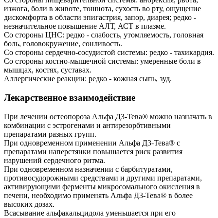
изжога, боли в животе, тошнота, сухость во рту, ощущение
дискомфорта в области эпигастрия, запор, диарея; редко -
незначительное повышение АЛТ, АСТ в плазме.
Со стороны ЦНС: редко - слабость, утомляемость, головная
боль, головокружение, сонливость.
Со стороны сердечно-сосудистой системы: редко - тахикардия.
Со стороны костно-мышечной системы: умеренные боли в
мышцах, костях, суставах.
Аллергические реакции: редко - кожная сыпь, зуд.
Лекарственное взаимодействие
При лечении остеопороза Альфа Д3-Тева® можно назначать в
комбинации с эстрогенами и антирезорбтивными
препаратами разных групп.
При одновременном применении Альфа Д3-Тева® с
препаратами наперстянки повышается риск развития
нарушений сердечного ритма.
При одновременном назначении с барбитуратами,
противосудорожными средствами и другими препаратами,
активирующими ферменты микросомального окисления в
печени, необходимо применять Альфа Д3-Тева® в более
высоких дозах.
Всасывание альфакальцидола уменьшается при его