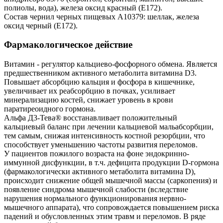
полиолы, вода), железа оксид красный (Е172).
Состав чернил черных пищевых A10379: шеллак, железа
оксид черный (Е172).
Фармакологическое действие
Витамин - регулятор кальциево-фосфорного обмена. Является
предшественником активного метаболита витамина D3.
Повышает абсорбцию кальция и фосфора в кишечнике,
увеличивает их реабсорбцию в почках, усиливает
минерализацию костей, снижает уровень в крови
паратиреоидного гормона.
Альфа Д3-Тева® восстанавливает положительный
кальциевый баланс при лечении кальциевой мальабсорбции,
тем самым, снижая интенсивность костной резорбции, что
способствует уменьшению частоты развития переломов.
У пациентов пожилого возраста на фоне эндокринно-
иммунной дисфункции, в т.ч. дефицита продукции D-гормона
(фармакологически активного метаболита витамина D),
происходит снижение общей мышечной массы (саркопения) и
появление синдрома мышечной слабости (вследствие
нарушения нормального функционирования нервно-
мышечного аппарата), что сопровождается повышением риска
падений и обусловленных этим травм и переломов. В ряде