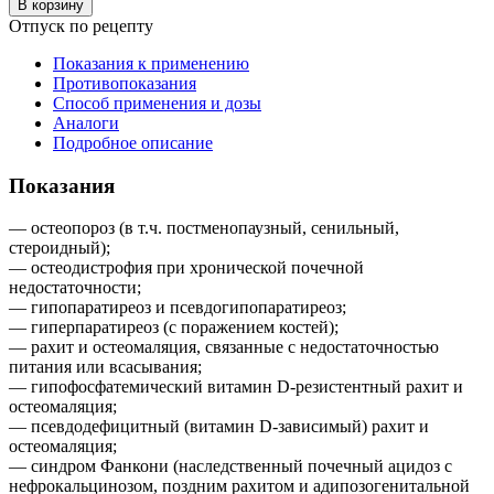
В корзину
Отпуск по рецепту
Показания к применению
Противопоказания
Способ применения и дозы
Аналоги
Подробное описание
Показания
— остеопороз (в т.ч. постменопаузный, сенильный,
стероидный);
— остеодистрофия при хронической почечной
недостаточности;
— гипопаратиреоз и псевдогипопаратиреоз;
— гиперпаратиреоз (с поражением костей);
— рахит и остеомаляция, связанные с недостаточностью
питания или всасывания;
— гипофосфатемический витамин D-резистентный рахит и
остеомаляция;
— псевдодефицитный (витамин D-зависимый) рахит и
остеомаляция;
— синдром Фанкони (наследственный почечный ацидоз с
нефрокальцинозом, поздним рахитом и адипозогенитальной