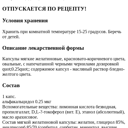
ОТПУСКАЕТСЯ ПО РЕЦЕПТУ!
Условия хранения
Хранить при комнатной температуре 15-25 градусов. Беречь
от детей.
Описание лекарственной формы
Капсулы мягкие желатиновые, красновато-коричневого цвета,
овальные, с напечатанной черными чернилами дозировкой
quot;0.25quot;; содержимое капсул - масляный раствор бледно-
желтого цвета.
Состав
1 капс.
альфакальцидол 0.25 мкг
Вспомогательные вещества: лимонная кислота безводная,
пропилгаллат, D,L-?-токоферол (вит. E), этанол (абсолютный),
масло арахисовое.
Состав мягкой желатиновой капсулы: желатин, глицерол 85%,
анидрисорб 85/70 (сорбитол, сорбитан, маннитол, высшие