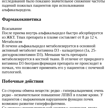
исследований было показано значительное снижение частоты
падений пожилых пациентов при использовании
альфакальцидола.
Фармакокинетика
Всасывание
После приема внутрь альфакальцидол быстро абсорбируется
из ЖКТ. Тmax препарата в плазме составляет от 8 до 12 ч.
Метаболизм
В печени альфакальцидол метаболизируется в основной
активный метаболит витамина D3 - кальцитриол (1а, 25-
дигидроксивитамин D3). Меньшая часть препарата
метаболизируется в костной ткани. В отличие от природного
витамина D3 биотрансформация препарата не происходит в
почках, что позволяет применять его у пациентов с почечной
патологией.
Побочные действия
Со стороны обмена веществ: редко - гиперкальциемия; очень
редко - незначительное повышение ЛПВП в плазме крови. У
пациентов с выраженным нарушением функции почек
возможно развитие гиперфосфатемии.
Со стороны пищеварительной системы: анорексия, рвота,