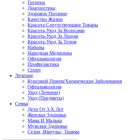
Гигиена
Диагностика
Здоровое Питание
Качество Жизни
Красота Сопутствующие Товары
Красота-Уход За Волосами
Красота-Уход За Лицом
Красота-Уход За Телом
Наборы
Народная Медицина
Офтальмология
Профилактика
Спорт
Лечение
Курсовой Прием/Хронические Заболевания
Офтальмология
Уход (Лечение)
Уход (Предметы)
Семья
Дети От 3-Х Лет
Женское Здоровье
Мама И Малыш
Мужское Здоровье
Сезон, Импульс, Травма