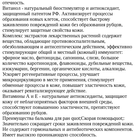
отечность.
Витанол - натуральный биостимулятор и антиоксидант,
защищенный патентом РФ. Активизирует процессы
образования новых клеток, способствует быстрому
заживлению повреждений кожи без образования рубцов,
стимулирует защитные свойства кожи.
Комплекс экстрактов лекарственных растений содержит
вещества, обладающие противовоспалительным,
обезболивающим и антисептическим действием, эффективно
стимулирующие общий и местный (кожный) иммунитет:
эфирное масло, фитонциды, сапонины, слизи, большое
количество каротиноидов, флавоноиды, дубильные вещества,
изокумарин, бергенин, органические кислоты, алкалоиды.
Ускоряет регенеративные процессы, улучшает
микроциркуляцию в месте применения, стимулирует
обменные процессы в коже, повышает эластичность кожи,
оказывает ревитализирующее действие.
Витамины А и Е - натуральные антиоксиданты, защищают
кожу от неблагоприятных факторов внешней среды,
способствуют повышению эластичности, препятствуют
образованию рубцов.
Преимущества бальзама для ран quot;Скорая помощьquot;:
Значительно сокращает сроки заживления повреждений кожи.
Не содержит гормональных и антибиотических компонентов.
Имеет высокую проникающую способность.