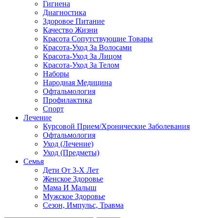
Гигиена
Диагностика
Здоровое Питание
Качество Жизни
Красота Сопутствующие Товары
Красота-Уход За Волосами
Красота-Уход За Лицом
Красота-Уход За Телом
Наборы
Народная Медицина
Офтальмология
Профилактика
Спорт
Лечение
Курсовой Прием/Хронические Заболевания
Офтальмология
Уход (Лечение)
Уход (Предметы)
Семья
Дети От 3-Х Лет
Женское Здоровье
Мама И Малыш
Мужское Здоровье
Сезон, Импульс, Травма