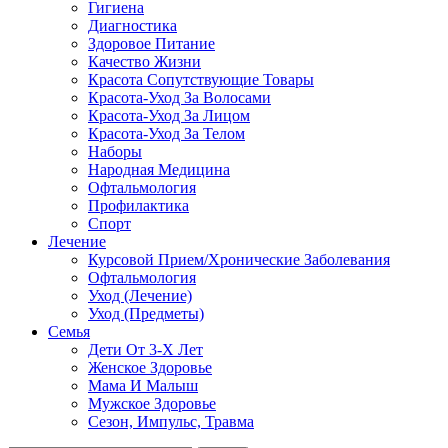
Гигиена
Диагностика
Здоровое Питание
Качество Жизни
Красота Сопутствующие Товары
Красота-Уход За Волосами
Красота-Уход За Лицом
Красота-Уход За Телом
Наборы
Народная Медицина
Офтальмология
Профилактика
Спорт
Лечение
Курсовой Прием/Хронические Заболевания
Офтальмология
Уход (Лечение)
Уход (Предметы)
Семья
Дети От 3-Х Лет
Женское Здоровье
Мама И Малыш
Мужское Здоровье
Сезон, Импульс, Травма