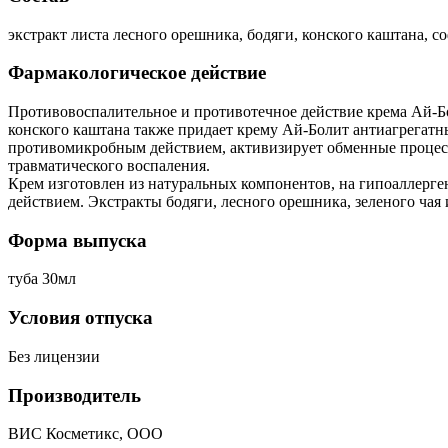
экстракт листа лесного орешника, бодяги, конского каштана, с
Фармакологическое действие
Противовоспалительное и противотечное действие крема Ай-Бол
конского каштана также придает крему Ай-Болит антиагрегатн
противомикробным действием, активизирует обменные процесс
травматического воспаления.
Крем изготовлен из натуральных компонентов, на гипоаллерг
действием. Экстракты бодяги, лесного орешника, зеленого ча
Форма выпуска
туба 30мл
Условия отпуска
Без лицензии
Производитель
ВИС Косметикс, ООО