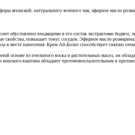
офоры японской, натурального зеленого чая, эфирное масло розм
ит обусловлено входящими в его состав экстрактами бодяги, ле
ые свойства, повышает тонус сосудов. Эфирное масло розмарина
ы в месте нанесения. Крем Ай-Болит способствует снятию отек
енной основе из пчелиного воска и растительных масел, он об
я и конского каштана обладают противовоспалительным и проти