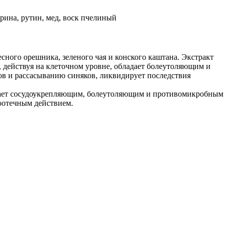
арина, рутин, мед, воск пчелиный
сного орешника, зеленого чая и конского каштана. Экстракт
, действуя на клеточном уровне, обладает болеутоляющим и
ов и рассасыванию синяков, ликвидирует последствия
ладает сосудоукрепляющим, болеутоляющим и противомикробным
воотечным действием.