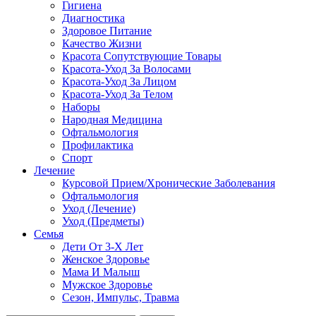
Гигиена
Диагностика
Здоровое Питание
Качество Жизни
Красота Сопутствующие Товары
Красота-Уход За Волосами
Красота-Уход За Лицом
Красота-Уход За Телом
Наборы
Народная Медицина
Офтальмология
Профилактика
Спорт
Лечение
Курсовой Прием/Хронические Заболевания
Офтальмология
Уход (Лечение)
Уход (Предметы)
Семья
Дети От 3-Х Лет
Женское Здоровье
Мама И Малыш
Мужское Здоровье
Сезон, Импульс, Травма