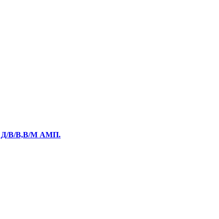
Д/В/В,В/М АМП.