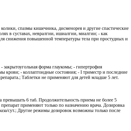
 колики, спазмы кишечника, дисменорея и другие спастические
лях в суставах, невралгии, ишиалгии, миалгии; - как
 для снижения повышенной температуры тела при простудных и
 - закрытоугольная форма глаукомы; - гипертрофия
ы крови; - коллаптоидные состояния; - I триместр и последние
епарата.; Таблетки не применяют для детей младше 5 лет.
на превышать 6 таб. Продолжительность приема не более 5
й препарат применяют только по назначению врача. Дозировка
2-3 раза/сут.; Другие режимы дозировок возможны только после