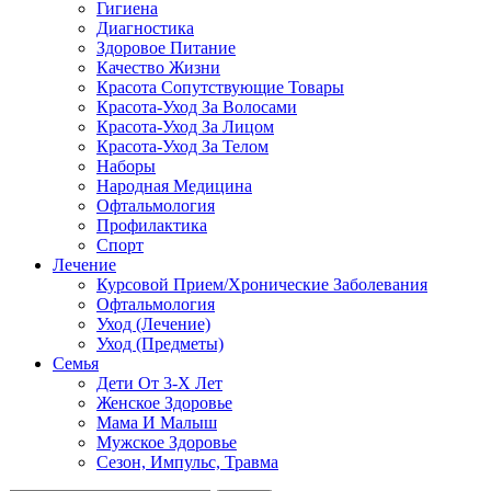
Гигиена
Диагностика
Здоровое Питание
Качество Жизни
Красота Сопутствующие Товары
Красота-Уход За Волосами
Красота-Уход За Лицом
Красота-Уход За Телом
Наборы
Народная Медицина
Офтальмология
Профилактика
Спорт
Лечение
Курсовой Прием/Хронические Заболевания
Офтальмология
Уход (Лечение)
Уход (Предметы)
Семья
Дети От 3-Х Лет
Женское Здоровье
Мама И Малыш
Мужское Здоровье
Сезон, Импульс, Травма