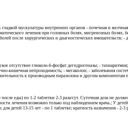
гладкой мускулатуры внутренних органов - почечная и желчная
матического лечения при головных болях, мигренозных болях, бо
болей после хирургических и диагностических вмешательств; -
ое отсутствие глюкозо-6-фосфат дегидрогеназы; - тахиаритмия;
чно-кишечная непроходимость; - мегаколон; - заболевания систем
твительность к производным пиразолона и другим компонентам пр
после еды) по 1-2 таблетки 2-3 раза/сут. Суточная доза не долж
ности лечения возможно только под наблюдением врача.; У дете
тки; для детей 13-15 лет - по 1 таблетке; кратность назначения - 