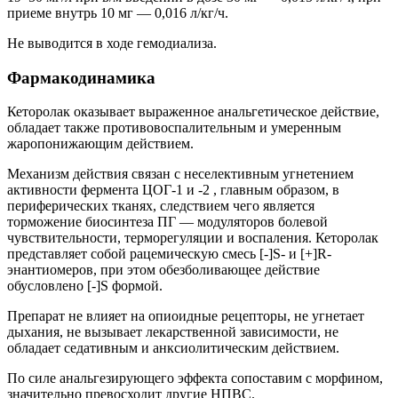
приеме внутрь 10 мг — 0,016 л/кг/ч.
Не выводится в ходе гемодиализа.
Фармакодинамика
Кеторолак оказывает выраженное анальгетическое действие,
обладает также противовоспалительным и умеренным
жаропонижающим действием.
Механизм действия связан с неселективным угнетением
активности фермента ЦОГ-1 и -2 , главным образом, в
периферических тканях, следствием чего является
торможение биосинтеза ПГ — модуляторов болевой
чувствительности, терморегуляции и воспаления. Кеторолак
представляет собой рацемическую смесь [-]S- и [+]R-
энантиомеров, при этом обезболивающее действие
обусловлено [-]S формой.
Препарат не влияет на опиоидные рецепторы, не угнетает
дыхания, не вызывает лекарственной зависимости, не
обладает седативным и анксиолитическим действием.
По силе анальгезирующего эффекта сопоставим с морфином,
значительно превосходит другие НПВС.