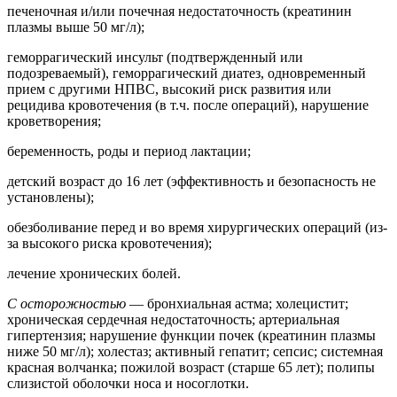
печеночная и/или почечная недостаточность (креатинин
плазмы выше 50 мг/л);
геморрагический инсульт (подтвержденный или
подозреваемый), геморрагический диатез, одновременный
прием с другими НПВС, высокий риск развития или
рецидива кровотечения (в т.ч. после операций), нарушение
кроветворения;
беременность, роды и период лактации;
детский возраст до 16 лет (эффективность и безопасность не
установлены);
обезболивание перед и во время хирургических операций (из-
за высокого риска кровотечения);
лечение хронических болей.
С осторожностью
— бронхиальная астма; холецистит;
хроническая сердечная недостаточность; артериальная
гипертензия; нарушение функции почек (креатинин плазмы
ниже 50 мг/л); холестаз; активный гепатит; сепсис; системная
красная волчанка; пожилой возраст (старше 65 лет); полипы
слизистой оболочки носа и носоглотки.