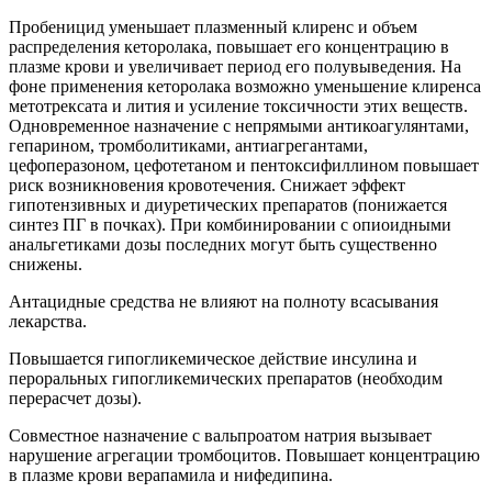
Пробеницид уменьшает плазменный клиренс и объем
распределения кеторолака, повышает его концентрацию в
плазме крови и увеличивает период его полувыведения. На
фоне применения кеторолака возможно уменьшение клиренса
метотрексата и лития и усиление токсичности этих веществ.
Одновременное назначение с непрямыми антикоагулянтами,
гепарином, тромболитиками, антиагрегантами,
цефоперазоном, цефотетаном и пентоксифиллином повышает
риск возникновения кровотечения. Снижает эффект
гипотензивных и диуретических препаратов (понижается
синтез ПГ в почках). При комбинировании с опиоидными
анальгетиками дозы последних могут быть существенно
снижены.
Антацидные средства не влияют на полноту всасывания
лекарства.
Повышается гипогликемическое действие инсулина и
пероральных гипогликемических препаратов (необходим
перерасчет дозы).
Совместное назначение с вальпроатом натрия вызывает
нарушение агрегации тромбоцитов. Повышает концентрацию
в плазме крови верапамила и нифедипина.