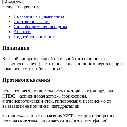
В корзину
Отпуск по рецепту
Показания к применению
Противопоказания
Способ применения и дозы
Аналоги
Подробное описание
Показания
Болевой синдром средней и сильной интенсивности
различного генеза ( в т.ч. в послеоперационном периоде, при
онкологических заболеваниях).
Противопоказания
повышенная чувствительность к кеторолаку или другим
НПВС, «аспириновая астма», бронхоспазм,
ангионевротический отек, гиповолемия (независимо от
вызвавшей ее причины), дегидратация;
эрозивно-язвенные поражения ЖКТ в стадии обострения,
пептические язвы, гипокоагуляция ( в т.ч. гемофилия);