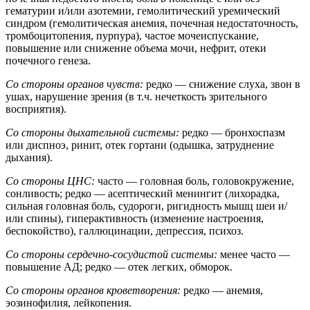
гематурии и/или азотемии, гемолитический уремический
синдром (гемолитическая анемия, почечная недостаточность,
тромбоцитопения, пурпура), частое мочеиспускание,
повышение или снижение объема мочи, нефрит, отеки
почечного генеза.
Со стороны органов чувств:
редко — снижение слуха, звон в
ушах, нарушение зрения (в т.ч. нечеткость зрительного
восприятия).
Со стороны дыхательной системы:
редко — бронхоспазм
или диспноэ, ринит, отек гортани (одышка, затруднение
дыхания).
Со стороны ЦНС:
часто — головная боль, головокружение,
сонливость; редко — асептический менингит (лихорадка,
сильная головная боль, судороги, ригидность мышц шеи и/
или спины), гиперактивность (изменение настроения,
беспокойство), галлюцинации, депрессия, психоз.
Со стороны сердечно-сосудистой системы:
менее часто —
повышение АД; редко — отек легких, обморок.
Со стороны органов кроветворения:
редко — анемия,
эозинофилия, лейкопения.