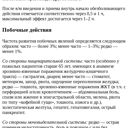
После в/м введения и приема внутрь начало обезболивающего
действия отмечается соответственно через 0,5 и 1 ч,
максимальный эффект достигается через 1–2 ч.
Побочные действия
Частота развития побочных явлений определяется следующим
образом: часто — более 3%; менее часто — 1–3%; редко —
менее 1%.
Со стороны пищеварительной системы:
часто (особенно у
пожилых пациентов старше 65 лет, имеющих в анамнезе
эрозивно-язвенные поражения желудочно-кишечного
тракта) — гастралгия, диарея; менее часто — стоматит,
метеоризм, запор, рвота, ощущение переполнения желудка;
редко — тошнота, эрозивно-язвенные поражения ЖКТ (в т.ч. с
перфорацией и/или кровотечением — абдоминальная боль,
спазм или жжение в эпигастральной области, мелена, рвота
по типу «кофейной гущи», тошнота, изжога и др.),
холестатическая желтуха, гепатит, гепатомегалия, острый
панкреатит.
Со стороны мочевыделительной системы:
редко — острая
почечная недостаточность, боль в пояснице с или без