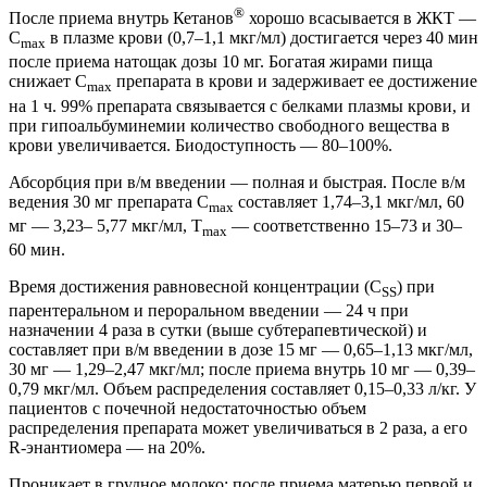
®
После приема внутрь Кетанов
хорошо всасывается в ЖКТ —
C
в плазме крови (0,7–1,1 мкг/мл) достигается через 40 мин
max
после приема натощак дозы 10 мг. Богатая жирами пища
снижает C
препарата в крови и задерживает ее достижение
max
на 1 ч. 99% препарата связывается с белками плазмы крови, и
при гипоальбуминемии количество свободного вещества в
крови увеличивается. Биодоступность — 80–100%.
Абсорбция при в/м введении — полная и быстрая. После в/м
ведения 30 мг препарата C
составляет 1,74–3,1 мкг/мл, 60
max
мг — 3,23– 5,77 мкг/мл, T
— соответственно 15–73 и 30–
max
60 мин.
Время достижения равновесной концентрации (C
) при
SS
парентеральном и пероральном введении — 24 ч при
назначении 4 раза в сутки (выше субтерапевтической) и
составляет при в/м введении в дозе 15 мг — 0,65–1,13 мкг/мл,
30 мг — 1,29–2,47 мкг/мл; после приема внутрь 10 мг — 0,39–
0,79 мкг/мл. Объем распределения составляет 0,15–0,33 л/кг. У
пациентов с почечной недостаточностью объем
распределения препарата может увеличиваться в 2 раза, а его
R-энантиомера — на 20%.
Проникает в грудное молоко: после приема матерью первой и