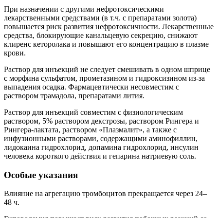
При назначении с другими нефротоксическими
лекарственными средствами (в т.ч. с препаратами золота)
повышается риск развития нефротоксичности. Лекарственные
средства, блокирующие канальцевую секрецию, снижают
клиренс кеторолака и повышают его концентрацию в плазме
крови.
Раствор для инъекций не следует смешивать в одном шприце
с морфина сульфатом, прометазином и гидроксизином из-за
выпадения осадка. Фармацевтически несовместим с
раствором трамадола, препаратами лития.
Раствор для инъекций совместим с физиологическим
раствором, 5% раствором декстрозы, раствором Рингера и
Рингера-лактата, раствором «Плазмалит», а также с
инфузионными растворами, содержащими аминофиллин,
лидокаина гидрохлорид, допамина гидрохлорид, инсулин
человека короткого действия и гепарина натриевую соль.
Особые указания
Влияние на агрегацию тромбоцитов прекращается через 24–
48 ч.