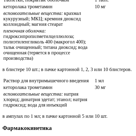
кеторолака трометамин
10 мг
вспомогательные вещества:
крахмал
кукурузный; МКЦ; кремния диоксид
коллоидный; магния стеарат
пленочная оболочка:
гидроксипропилметилцеллюлоза;
полиэтиленгликоль 400 (макрогол 400);
тальк очищенный; титана диоксид; вода
очищенная (теряется в процессе
производства)
в блистере 10 шт.; в пачке картонной 1, 2, 3 или 10 блистеров.
Раствор для внутримышечного введения
1 мл
кеторолака трометамин
30 мг
вспомогательные вещества:
натрия
хлорид; динатрия эдетат; этанол; натрия
гидроксид; вода для инъекций
в ампулах по 1 мл; в пачке картонной 5 или 10 шт.
Фармакокинетика