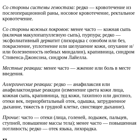
Со стороны системы гемостаза:
редко — кровотечение из
послеоперационной раны, носовое кровотечение, ректальное
кровотечение.
Со стороны кожных покровов:
менее часто — кожная сыпь
(включая макулопапуллезную сыпь), пурпура; редко —
эксфолиативный дерматит (лихорадка с ознобом или без,
покраснение, уплотнение или шелушение кожи, опухание и/
или болезненность небных миндалин), крапивница, синдром
Стивенса-Джонсона, синдром Лайелла.
Местные реакции:
менее часто — жжение или боль в месте
введения.
Аллергические реакции:
редко — анафилаксия или
анафилактоидные реакции (изменение цвета кожи лица,
кожная сыпь, крапивница, зуд кожи, тахипноэ или диспноэ,
отеки век, периорбитальный отек, одышка, затрудненное
дыхание, тяжесть в грудной клетке, свистящее дыхание).
Прочие:
часто — отеки (лица, голеней, лодыжек, пальцев,
ступней, повышение массы тела); менее часто — повышенная
потливость; редко — отек языка, лихорадка.