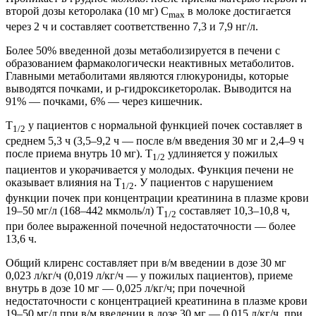
второй дозы кеторолака (10 мг) C
в молоке достигается
max
через 2 ч и составляет соответственно 7,3 и 7,9 нг/л.
Более 50% введенной дозы метаболизируется в печени с
образованием фармакологически неактивных метаболитов.
Главными метаболитами являются глюкурониды, которые
выводятся почками, и р-гидроксикеторолак. Выводится на
91% — почками, 6% — через кишечник.
T
у пациентов с нормальной функцией почек составляет в
1/2
среднем 5,3 ч (3,5–9,2 ч — после в/м введения 30 мг и 2,4–9 ч
после приема внутрь 10 мг). T
удлиняется у пожилых
1/2
пациентов и укорачивается у молодых. Функция печени не
оказывает влияния на T
. У пациентов с нарушением
1/2
функции почек при концентрации креатинина в плазме крови
19–50 мг/л (168–442 мкмоль/л) T
составляет 10,3–10,8 ч,
1/2
при более выраженной почечной недостаточности — более
13,6 ч.
Общий клиренс составляет при в/м введении в дозе 30 мг
0,023 л/кг/ч (0,019 л/кг/ч — у пожилых пациентов), приеме
внутрь в дозе 10 мг — 0,025 л/кг/ч; при почечной
недостаточности с концентрацией креатинина в плазме крови
19–50 мг/л при в/м введении в дозе 30 мг — 0,015 л/кг/ч, при