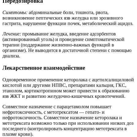
Передозировка
Симптомы:
абдоминальные боли, тошнота, рвота,
возникновение пептических язв желудка или эрозивного
гастрита, нарушение функции почек, метаболический ацидоз.
Лечение:
промывание желудка, введение адсорбентов
(активированный уголь) и проведение симптоматической
терапии (поддержание жизненно-важных функций в
организме). Не выводится в достаточной степени с помощью
диализа.
Лекарственное взаимодействие
Одновременное применение кеторолака с ацетилсалициловой
кислотой или другими НПВС, препаратами кальция, ГКС,
этанолом, кортикотропином может привести к образованию
язв ЖКТ и развитию желудочно-кишечных кровотечений.
Совместное назначение с парацетамолом повышает
нефротоксичность, с метотрексатом — гепато- и
нефротоксичность. Совместное назначение кеторолака и
метотрексата возможно только при использовании низких доз
последнего (контролировать концентрацию метотрексата в
плазме крови).