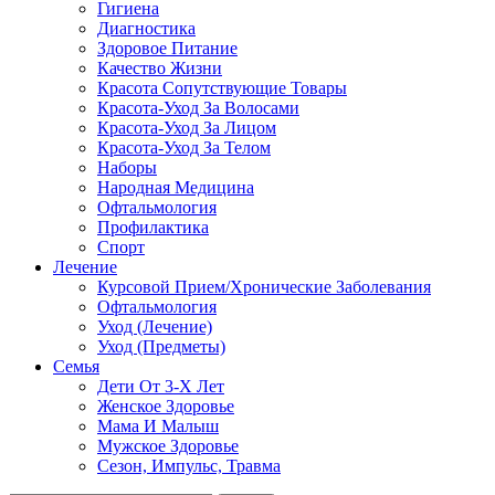
Гигиена
Диагностика
Здоровое Питание
Качество Жизни
Красота Сопутствующие Товары
Красота-Уход За Волосами
Красота-Уход За Лицом
Красота-Уход За Телом
Наборы
Народная Медицина
Офтальмология
Профилактика
Спорт
Лечение
Курсовой Прием/Хронические Заболевания
Офтальмология
Уход (Лечение)
Уход (Предметы)
Семья
Дети От 3-Х Лет
Женское Здоровье
Мама И Малыш
Мужское Здоровье
Сезон, Импульс, Травма