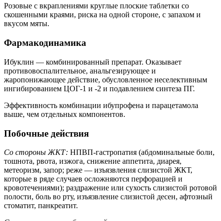
Розовые с вкраплениями круглые плоские таблетки со
скошенными краями, риска на одной стороне, с запахом и
вкусом мяты.
Фармакодинамика
Ибуклин — комбинированный препарат. Оказывает
противовоспалительное, анальгезирующее и
жаропонижающее действие, обусловленное неселективным
ингибированием ЦОГ-1 и -2 и подавлением синтеза ПГ.
Эффективность комбинации ибупрофена и парацетамола
выше, чем отдельных компонентов.
Побочные действия
Со стороны ЖКТ:
НПВП-гастропатия (абдоминальные боли,
тошнота, рвота, изжога, снижение аппетита, диарея,
метеоризм, запор; реже — изъязвления слизистой ЖКТ,
которые в ряде случаев осложняются перфорацией и
кровотечениями); раздражение или сухость слизистой ротовой
полости, боль во рту, изъязвление слизистой десен, афтозный
стоматит, панкреатит.