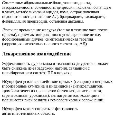
Симптомы:
абдоминальные боли, тошнота, рвота,
заторможенность, сонливость, депрессия, головная боль, шум
в ушах, метаболический ацидоз, кома, острая почечная
недостаточность, снижение АД, брадикардия, тахикардия,
фибрилляция предсердий, остановка дыхания.
Лечение:
промывание желудка (только в течение часа после
приема), прием активированного угля, щелочное питье,
форсированный диурез, симптоматическая терапия
(коррекция кислотно-основного состояния, АД).
Лекарственное взаимодействие
Эффективность фуросемида и тиазидных диуретиков может
быть снижена из-за задержки натрия, связанной с
ингибированием синтеза ПГ в почках.
Ибупрофен усиливает действие прямых (гепарин) и непрямых
(производные кумарина и индандиона) антикоагулянтов,
тромболитических препаратов (алтеплаза, анистреплаза,
стрептокиназа, урокиназа), антиагрегантов, колхицина —
повышается риск развития геморрагических осложнений.
Ибупрофен может снижать эффективность
антигипертензивных средств.