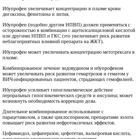
Ибупрофен увеличивает концентрацию в плазме крови
дигоксина, фенитоина и лития.
Ибупрофен (подобно другим НПВП) должен применяться с
осторожностью в комбинации с ацетилсалициловой кислотой
или другими НПВП и ГКС (это увеличивает риск развития
неблагоприятных влияний препарата на ЖКТ).
Ибупрофен может увеличивать концентрацию метотрексата в
плазме.
Комбинированное лечение зидовудином и ибупрофеном
может увеличивать риск развития гемартрозов и гематом у
ВИЧ-инфицированных пациентов, страдающих гемофилией.
Ибупрофен усиливает гипогликемическое действие
пероральных гипогликемических средств и инсулина; может
возникнуть необходимость коррекции дозы.
Длительное комбинированное использование с
парацетамолом, а также циклоспорином, препаратами золота
повышает риск развития нефротоксичных эффектов.
Цефамандол, цефаперазон, цефотетан, вальпроевая кислота,
пликамицин увеличивают частоту развития