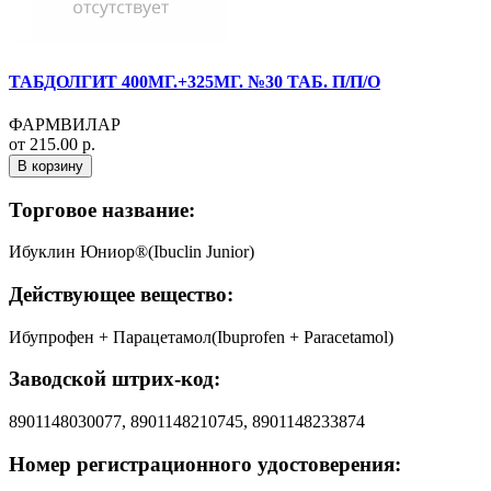
ТАБДОЛГИТ 400МГ.+325МГ. №30 ТАБ. П/П/О
ФАРМВИЛАР
от 215.00 р.
В корзину
Торговое название:
Ибуклин Юниор®(Ibuclin Junior)
Действующее вещество:
Ибупрофен + Парацетамол(Ibuprofen + Paracetamol)
Заводской штрих-код:
8901148030077, 8901148210745, 8901148233874
Номер регистрационного удостоверения: