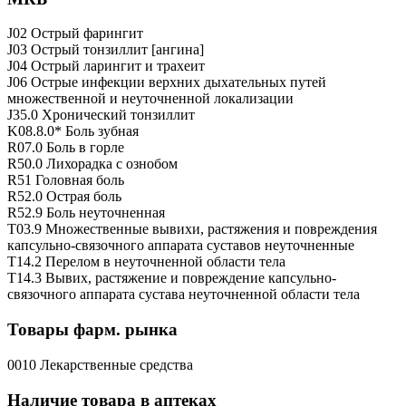
J02 Острый фарингит
J03 Острый тонзиллит [ангина]
J04 Острый ларингит и трахеит
J06 Острые инфекции верхних дыхательных путей
множественной и неуточненной локализации
J35.0 Хронический тонзиллит
K08.8.0* Боль зубная
R07.0 Боль в горле
R50.0 Лихорадка с ознобом
R51 Головная боль
R52.0 Острая боль
R52.9 Боль неуточненная
T03.9 Множественные вывихи, растяжения и повреждения
капсульно-связочного аппарата суставов неуточненные
T14.2 Перелом в неуточненной области тела
T14.3 Вывих, растяжение и повреждение капсульно-
связочного аппарата сустава неуточненной области тела
Товары фарм. рынка
0010 Лекарственные средства
Наличие товара в аптеках