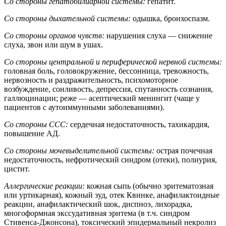
Со стороны гепатобилиарной системы:
гепатит.
Со стороны дыхательной системы:
одышка, бронхоспазм.
Со стороны органов чувств:
нарушения слуха — снижение
слуха, звон или шум в ушах.
Со стороны центральной и периферической нервной системы:
головная боль, головокружение, бессонница, тревожность,
нервозность и раздражительность, психомоторное
возбуждение, сонливость, депрессия, спутанность сознания,
галлюцинации; реже — асептический менингит (чаще у
пациентов с аутоиммунными заболеваниями).
Со стороны ССС:
сердечная недостаточность, тахикардия,
повышение АД.
Со стороны мочевыделительной системы:
острая почечная
недостаточность, нефротический синдром (отеки), полиурия,
цистит.
Аллергические реакции:
кожная сыпь (обычно эритематозная
или уртикарная), кожный зуд, отек Квинке, анафилактоидные
реакции, анафилактический шок, диспноэ, лихорадка,
многоформная экссудативная эритема (в т.ч. синдром
Стивенса-Джонсона), токсический эпидермальный некролиз