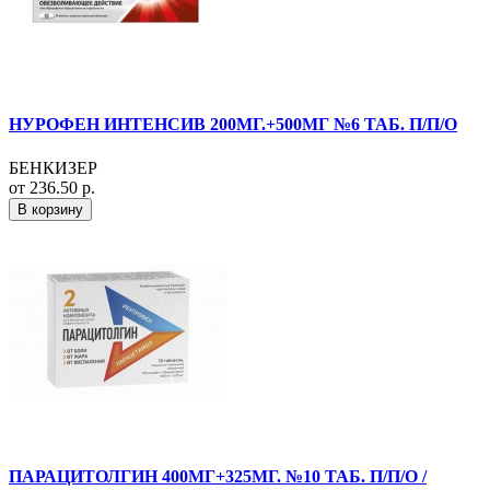
НУРОФЕН ИНТЕНСИВ 200МГ.+500МГ №6 ТАБ. П/П/О
БЕНКИЗЕР
от 236.50 р.
В корзину
ПАРАЦИТОЛГИН 400МГ+325МГ. №10 ТАБ. П/П/О /