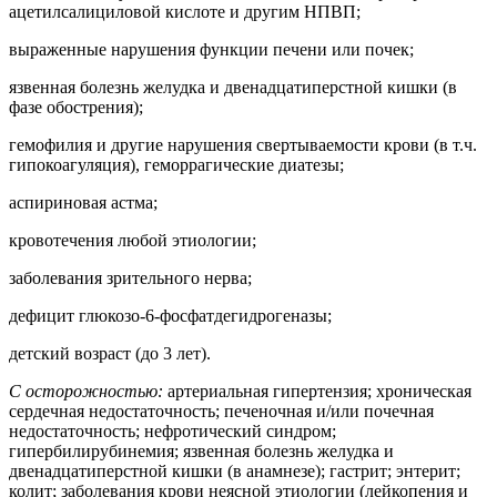
ацетилсалициловой кислоте и другим НПВП;
выраженные нарушения функции печени или почек;
язвенная болезнь желудка и двенадцатиперстной кишки (в
фазе обострения);
гемофилия и другие нарушения свертываемости крови (в т.ч.
гипокоагуляция), геморрагические диатезы;
аспириновая астма;
кровотечения любой этиологии;
заболевания зрительного нерва;
дефицит глюкозо-6-фосфатдегидрогеназы;
детский возраст (до 3 лет).
С осторожностью:
артериальная гипертензия; хроническая
сердечная недостаточность; печеночная и/или почечная
недостаточность; нефротический синдром;
гипербилирубинемия; язвенная болезнь желудка и
двенадцатиперстной кишки (в анамнезе); гастрит; энтерит;
колит; заболевания крови неясной этиологии (лейкопения и