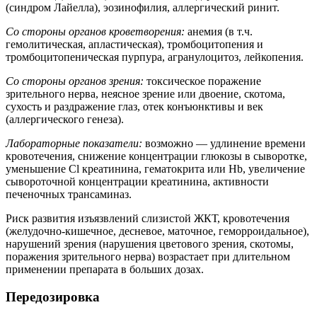
(синдром Лайелла), эозинофилия, аллергический ринит.
Со стороны органов кроветворения:
анемия (в т.ч.
гемолитическая, апластическая), тромбоцитопения и
тромбоцитопеническая пурпура, агранулоцитоз, лейкопения.
Со стороны органов зрения:
токсическое поражение
зрительного нерва, неясное зрение или двоение, скотома,
сухость и раздражение глаз, отек конъюнктивы и век
(аллергического генеза).
Лабораторные показатели:
возможно — удлинение времени
кровотечения, снижение концентрации глюкозы в сыворотке,
уменьшение Cl креатинина, гематокрита или Hb, увеличение
сывороточной концентрации креатинина, активности
печеночных трансаминаз.
Риск развития изъязвлений слизистой ЖКТ, кровотечения
(желудочно-кишечное, десневое, маточное, геморроидальное),
нарушений зрения (нарушения цветового зрения, скотомы,
поражения зрительного нерва) возрастает при длительном
применении препарата в больших дозах.
Передозировка