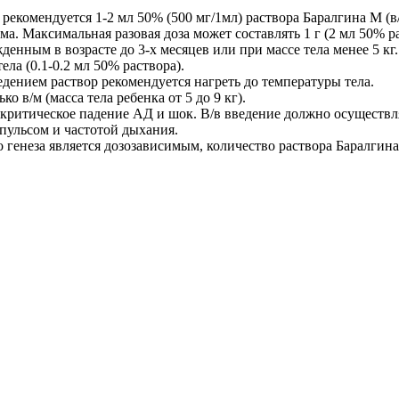
 рекомендуется 1-2 мл 50% (500 мг/1мл) раствора Баралгина М (в/
ема. Максимальная разовая доза может составлять 1 г (2 мл 50% р
нным в возрасте до 3-х месяцев или при массе тела менее 5 кг.
ела (0.1-0.2 мл 50% раствора).
ведением раствор рекомендуется нагреть до температуры тела.
о в/м (масса тела ребенка от 5 до 9 кг).
ритическое падение АД и шок. В/в введение должно осуществлят
 пульсом и частотой дыхания.
 генеза является дозозависимым, количество раствора Баралгина