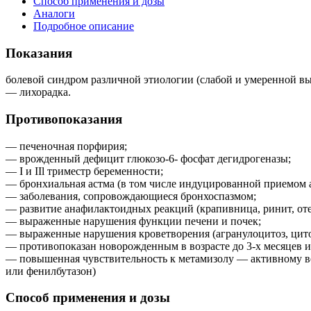
Способ применения и дозы
Аналоги
Подробное описание
Показания
болевой синдром различной этиологии (слабой и умеренной в
— лихорадка.
Противопоказания
— печеночная порфирия;
— врожденный дефицит глюкозо-6- фосфат дегидрогеназы;
— I и IIl триместр беременности;
— бронхиальная астма (в том числе индуцированной приемом
— заболевания, сопровождающиеся бронхоспазмом;
— развитие анафилактоидных реакций (крапивница, ринит, отек
— выраженные нарушения функции печени и почек;
— выраженные нарушения кроветворения (агранулоцитоз, цито
— противопоказан новорожденным в возрасте до 3-х месяцев ил
— повышенная чувствительность к метамизолу — активному ве
или фенилбутазон)
Способ применения и дозы