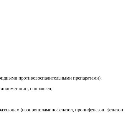
роидными противовоспалительными препаратами);
 индометацин, напроксен;
разолонам (изопропиламинофеназол, пропифеназон, феназон