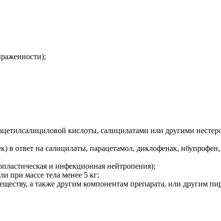
ыраженности);
 ацетилсалициловой кислоты, салицилатами или другими несте
) в ответ на салицилаты, парацетамол, диклофенак, ибупрофен,
пластическая и инфекционная нейтропения);
и при массе тела менее 5 кг;
ществу, а также другим компонентам препарата, или другим пи