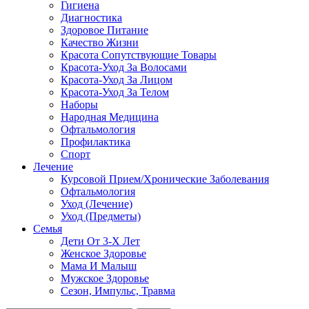
Гигиена
Диагностика
Здоровое Питание
Качество Жизни
Красота Сопутствующие Товары
Красота-Уход За Волосами
Красота-Уход За Лицом
Красота-Уход За Телом
Наборы
Народная Медицина
Офтальмология
Профилактика
Спорт
Лечение
Курсовой Прием/Хронические Заболевания
Офтальмология
Уход (Лечение)
Уход (Предметы)
Семья
Дети От 3-Х Лет
Женское Здоровье
Мама И Малыш
Мужское Здоровье
Сезон, Импульс, Травма