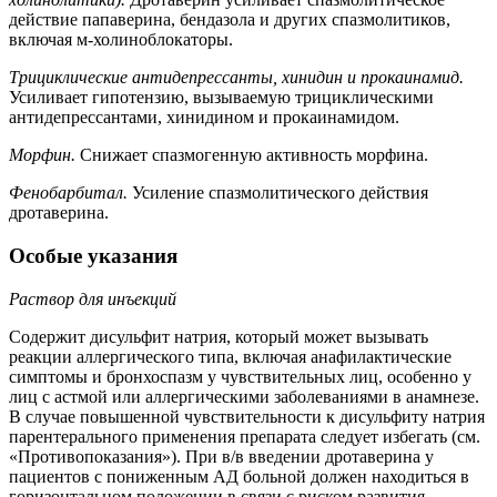
действие папаверина, бендазола и других спазмолитиков,
включая м-холиноблокаторы.
Трициклические антидепрессанты, хинидин и прокаинамид.
Усиливает гипотензию, вызываемую трициклическими
антидепрессантами, хинидином и прокаинамидом.
Морфин.
Снижает спазмогенную активность морфина.
Фенобарбитал.
Усиление спазмолитического действия
дротаверина.
Особые указания
Раствор для инъекций
Содержит дисульфит натрия, который может вызывать
реакции аллергического типа, включая анафилактические
симптомы и бронхоспазм у чувствительных лиц, особенно у
лиц с астмой или аллергическими заболеваниями в анамнезе.
В случае повышенной чувствительности к дисульфиту натрия
парентерального применения препарата следует избегать (см.
«Противопоказания»). При в/в введении дротаверина у
пациентов с пониженным АД больной должен находиться в
горизонтальном положении в связи с риском развития