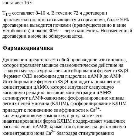
составлял 16 ч.
T
составляет 8–10 ч. В течение 72 ч дротаверин
1/2
практически полностью выводится из организма, более 50%
дротаверина выводится почками (преимущественно в виде
метаболитов) и около 30% — через кишечник. Неизмененный
дротаверин в моче не обнаруживается.
Фармакодинамика
Дротаверин представляет собой производное изохинолина,
которое проявляет мощное спазмолитическое действие на
гладкую мускулатуру за счет ингибирования фермента ФДЭ.
Фермент ФДЭ необходим для гидролиза цАМФ до АМФ.
Ингибирование фермента ФДЭ приводит к повышению
концентрации цАМФ, которое запускает следующую
каскадную реакцию: высокие концентрации цАМФ
активируют цАМФ-зависимое фосфорилирование киназы
легких цепей миозина (КЛЦМ), фосфорилирование КЛЦМ
2+
приводит к понижению ее аффинности к Ca
-
кальмодулиновому комплексу, в результате чего
инактивированная форма КЛЦМ поддерживает мышечное
расслабление. цАМФ, кроме этого, влияет на цитозольную
2+
концентрацию иона Ca
благодаря стимулированию