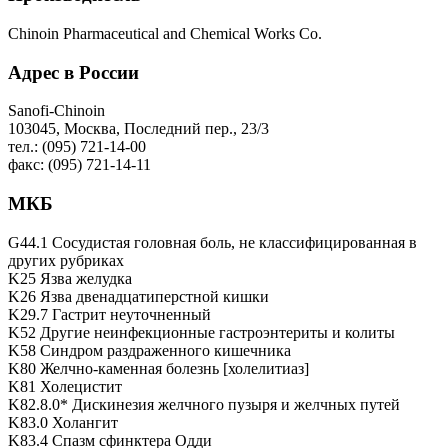
Chinoin Pharmaceutical and Chemical Works Co.
Адрес в России
Sanofi-Chinoin
103045, Москва, Последний пер., 23/3
тел.: (095) 721-14-00
факс: (095) 721-14-11
МКБ
G44.1 Сосудистая головная боль, не классифицированная в
других рубриках
K25 Язва желудка
K26 Язва двенадцатиперстной кишки
K29.7 Гастрит неуточненный
K52 Другие неинфекционные гастроэнтериты и колиты
K58 Синдром раздраженного кишечника
K80 Желчно-каменная болезнь [холелитиаз]
K81 Холецистит
K82.8.0* Дискинезия желчного пузыря и желчных путей
K83.0 Холангит
K83.4 Спазм сфинктера Одди