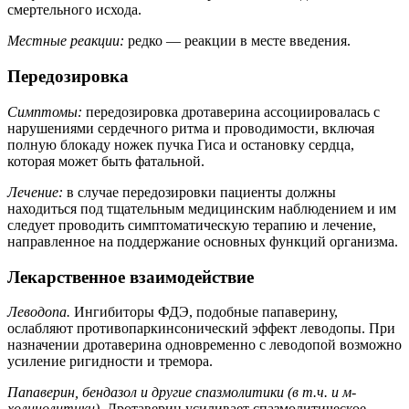
смертельного исхода.
Местные реакции:
редко — реакции в месте введения.
Передозировка
Симптомы:
передозировка дротаверина ассоциировалась с
нарушениями сердечного ритма и проводимости, включая
полную блокаду ножек пучка Гиса и остановку сердца,
которая может быть фатальной.
Лечение:
в случае передозировки пациенты должны
находиться под тщательным медицинским наблюдением и им
следует проводить симптоматическую терапию и лечение,
направленное на поддержание основных функций организма.
Лекарственное взаимодействие
Леводопа.
Ингибиторы ФДЭ, подобные папаверину,
ослабляют противопаркинсонический эффект леводопы. При
назначении дротаверина одновременно с леводопой возможно
усиление ригидности и тремора.
Папаверин, бендазол и другие спазмолитики (в т.ч. и м-
холинолитики).
Дротаверин усиливает спазмолитическое