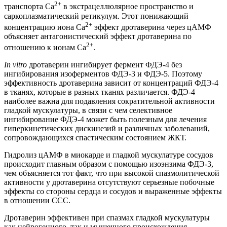
2+
транспорта Ca
в экстрацеллюлярное пространство и
саркоплазматический ретикулум. Этот понижающий
2+
концентрацию иона Ca
эффект дротаверина через цАМФ
объясняет антагонистический эффект дротаверина по
2+
отношению к ионам Ca
.
In vitro
дротаверин ингибирует фермент ФДЭ-4 без
ингибирования изоферментов ФДЭ-3 и ФДЭ-5. Поэтому
эффективность дротаверина зависит от концентраций ФДЭ-4
в тканях, которые в разных тканях различается. ФДЭ-4
наиболее важна для подавления сократительной активности
гладкой мускулатуры, в связи с чем селективное
ингибирование ФДЭ-4 может быть полезным для лечения
гиперкинетических дискинезий и различных заболеваний,
сопровождающихся спастическим состоянием ЖКТ.
Гидролиз цАМФ в миокарде и гладкой мускулатуре сосудов
происходит главным образом с помощью изоэнзима ФДЭ-3,
чем объясняется тот факт, что при высокой спазмолитической
активности у дротаверина отсутствуют серьезные побочные
эффекты со стороны сердца и сосудов и выраженные эффекты
в отношении ССС.
Дротаверин эффективен при спазмах гладкой мускулатуры
как нейрогенного, так и мышечного происхождения.