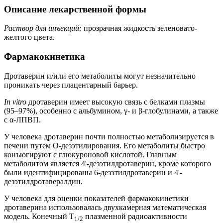
Описание лекарственной формы
Раствор для инъекций:
прозрачная жидкость зеленовато-
желтого цвета.
Фармакокинетика
Дротаверин и/или его метаболиты могут незначительно
проникать через плацентарный барьер.
In vitro
дротаверин имеет высокую связь с белками плазмы
(95–97%), особенно с альбумином, γ- и β-глобулинами, а также
с α-ЛПВП.
У человека дротаверин почти полностью метаболизируется в
печени путем О-дезэтилирования. Его метаболиты быстро
конъюгируют с глюкуроновой кислотой. Главным
метаболитом является 4'-дезэтилдротаверин, кроме которого
были идентифицированы 6-дезэтилдротаверин и 4'-
дезэтилдротавералдин.
У человека для оценки показателей фармакокинетики
дротаверина использовалась двухкамерная математическая
модель. Конечный T
плазменной радиоактивности
1/2