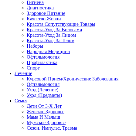
Гигиена
Диагностика
Здоровое Питание
Качество Жизни
Красота Сопутствующие Товары
Красота-Уход За Волосами
Красота-Уход За Лицом
Красота-Уход За Телом
Наборы
Народная Медицина
Офтальмология
Профилактика
Спорт
Лечение
Курсовой Прием/Хронические Заболевания
Офтальмология
Уход (Лечение)
Уход (Предметы)
Семья
Дети От 3-Х Лет
Женское Здоровье
Мама И Малыш
Мужское Здоровье
Сезон, Импульс, Травма