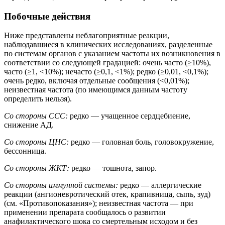
Побочные действия
Ниже представлены неблагоприятные реакции,
наблюдавшиеся в клинических исследованиях, разделенные
по системам органов с указанием частоты их возникновения в
соответствии со следующей градацией: очень часто (≥10%),
часто (≥1, <10%); нечасто (≥0,1, <1%); редко (≥0,01, <0,1%);
очень редко, включая отдельные сообщения (<0,01%);
неизвестная частота (по имеющимся данным частоту
определить нельзя).
Со стороны ССС:
редко — учащенное сердцебиение,
снижение АД.
Со стороны ЦНС:
редко — головная боль, головокружение,
бессонница.
Со стороны ЖКТ:
редко — тошнота, запор.
Со стороны иммунной системы:
редко — аллергические
реакции (ангионевротический отек, крапивница, сыпь, зуд)
(см. «Противопоказания»); неизвестная частота — при
применении препарата сообщалось о развитии
анафилактического шока со смертельным исходом и без