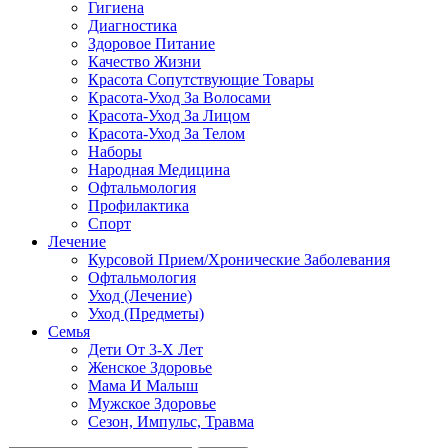
Гигиена
Диагностика
Здоровое Питание
Качество Жизни
Красота Сопутствующие Товары
Красота-Уход За Волосами
Красота-Уход За Лицом
Красота-Уход За Телом
Наборы
Народная Медицина
Офтальмология
Профилактика
Спорт
Лечение
Курсовой Прием/Хронические Заболевания
Офтальмология
Уход (Лечение)
Уход (Предметы)
Семья
Дети От 3-Х Лет
Женское Здоровье
Мама И Малыш
Мужское Здоровье
Сезон, Импульс, Травма