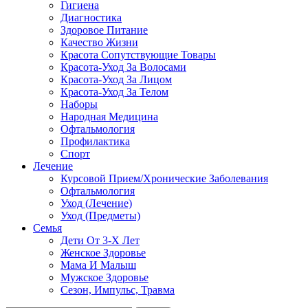
Гигиена
Диагностика
Здоровое Питание
Качество Жизни
Красота Сопутствующие Товары
Красота-Уход За Волосами
Красота-Уход За Лицом
Красота-Уход За Телом
Наборы
Народная Медицина
Офтальмология
Профилактика
Спорт
Лечение
Курсовой Прием/Хронические Заболевания
Офтальмология
Уход (Лечение)
Уход (Предметы)
Семья
Дети От 3-Х Лет
Женское Здоровье
Мама И Малыш
Мужское Здоровье
Сезон, Импульс, Травма