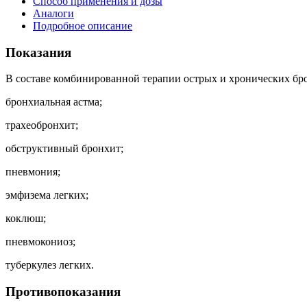
Способ применения и дозы
Аналоги
Подробное описание
Показания
В составе комбинированной терапии острых и хронических бро
бронхиальная астма;
трахеобронхит;
обструктивный бронхит;
пневмония;
эмфизема легких;
коклюш;
пневмокониоз;
туберкулез легких.
Противопоказания