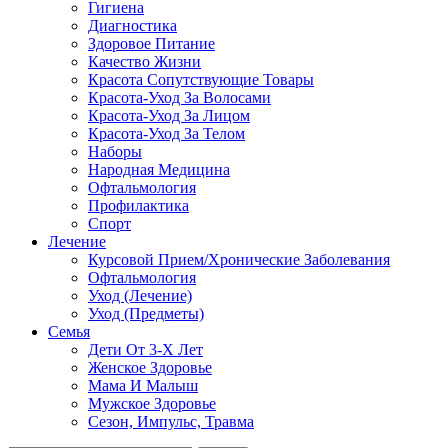
Гигиена
Диагностика
Здоровое Питание
Качество Жизни
Красота Сопутствующие Товары
Красота-Уход За Волосами
Красота-Уход За Лицом
Красота-Уход За Телом
Наборы
Народная Медицина
Офтальмология
Профилактика
Спорт
Лечение
Курсовой Прием/Хронические Заболевания
Офтальмология
Уход (Лечение)
Уход (Предметы)
Семья
Дети От 3-Х Лет
Женское Здоровье
Мама И Малыш
Мужское Здоровье
Сезон, Импульс, Травма