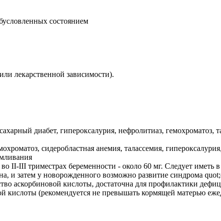
 обусловленных состоянием
или лекарственной зависимости).
сахарный диабет, гипероксалурия, нефролитиаз, гемохроматоз, т
охроматоз, сидеробластная анемия, талассемия, гипероксалурия,
рмливания
 II-III триместрах беременности - около 60 мг. Следует иметь в
а, и затем у новорожденного возможно развитие синдрома quot
ество аскорбиновой кислоты, достаточна для профилактики дефиц
ой кислоты (рекомендуется не превышать кормящей матерью ежед