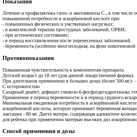
Показания
Лечение и профилактика гипо- и авитаминоза C., в том числе
повышенной потребности в аскорбиновой кислоте при:
- повышенных физических и умственных нагрузках;
- в комплексной терапии простудных заболеваний, ОРВИ;
- при астенических состояниях;
- в период восстановления после перенесенных заболеваний.
- беременность (особенно многоплодная, на фоне никотиновой 
Противопоказания
Повышенная чувствительность к компонентам препарата.
Детский возраст до 18 лет (для данной лекарственной формы).
При длительном применении в больших дозах (более 500 мг): - 
С осторожностью
Сахарный диабет, дефицит глюкозо-6-фосфатдегидрогеназы; гем
Применение в период беременности и в период грудного вска
Минимальная ежедневная потребность в аскорбиновой кислоте во
аскорбиновой кислоты, которую принимает беременная женщин
лактации - 80 мг. Диета матери, содержащая адекватное колич
для ребенка при применении матерью высоких доз аскорбинов
Способ применения и дозы