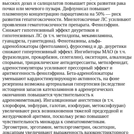
высоких дозах и салицилатов повышает риск развития рака
почки или мочевого пузыря. Дифлунисал повышает
плазменную концентрацию парацетамола на 50% — риск
развития гепатогоксичности. Миелотоксичные ЛС усиливают
проявления гематотоксичности препарата. Фенилэфрин.
Снижает гипотензивный эффект диуретиков и
гипотензивных ЛС (в т.ч. метилдопы, мекамиламина,
гуанадрела, гуанетидина). Фенотиазины, альфа-
адреноблокаторы (фентоламин), фуросемид и др. диуретики
снижают гипертензивный эффект. Ингибиторы МАО (в т.ч.
фуразолидон, прокарбазин, селегилин), окситоцин, алкалоиды
спорыньи, трициклические антидепрессанты, метилфенидат,
адреностимуляторы усиливают прессорный эффект и
аритмогенность фенилэфрина. Бета-адреноблокаторы
уменьшают кардиостимулирующую активность, на фоне
резерпина возможна артериальная гипертензия (вследствие
истощения запасов катехоламинов в адренергических
окончаниях повышается чувствительность к
адреномиметикам). Ингаляционные анестетики (в т.ч.
хлороформ, энфлуран, галотан, изофлуран, метоксифлуран)
увеличивают риск возникновения тяжелой предсердной и
желудочковой аритмии, поскольку резко повышают
чувствительность миокарда к симпатомиметикам.
Эргометрин, эрготамин, метилэргометрин, окситоцин,
доксапрам увеличивают выраженность вазоконстрикторного