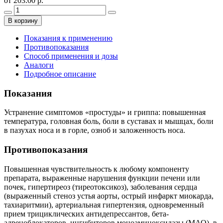
от 203.00 р.
В корзину
Показания к применению
Противопоказания
Способ применения и дозы
Аналоги
Подробное описание
Показания
Устранение симптомов «простуды» и гриппа: повышенная
температура, головная боль, боли в суставах и мышцах, боли
в пазухах носа и в горле, озноб и заложенность носа.
Противопоказания
Повышенная чувствительность к любому компоненту
препарата, выраженные нарушения функции печени или
почек, гипертиреоз (тиреотоксикоз), заболевания сердца
(выраженный стеноз устья аорты, острый инфаркт миокарда,
тахиаритмии), артериальная гипертензия, одновременный
прием трициклических антидепрессантов, бета-
адреноблокаторов, ингибиторов моноаминоксидазы (МАО), в