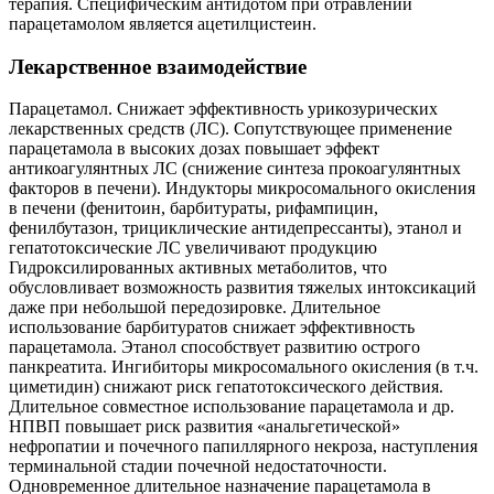
терапия. Специфическим антидотом при отравлении
парацетамолом является ацетилцистеин.
Лекарственное взаимодействие
Парацетамол. Снижает эффективность урикозурических
лекарственных средств (ЛС). Сопутствующее применение
парацетамола в высоких дозах повышает эффект
антикоагулянтных ЛС (снижение синтеза прокоагулянтных
факторов в печени). Индукторы микросомального окисления
в печени (фенитоин, барбитураты, рифампицин,
фенилбутазон, трициклические антидепрессанты), этанол и
гепатотоксические ЛС увеличивают продукцию
Гидроксилированных активных метаболитов, что
обусловливает возможность развития тяжелых интоксикаций
даже при небольшой передозировке. Длительное
использование барбитуратов снижает эффективность
парацетамола. Этанол способствует развитию острого
панкреатита. Ингибиторы микросомального окисления (в т.ч.
циметидин) снижают риск гепатотоксического действия.
Длительное совместное использование парацетамола и др.
НПВП повышает риск развития «анальгетической»
нефропатии и почечного папиллярного некроза, наступления
терминальной стадии почечной недостаточности.
Одновременное длительное назначение парацетамола в