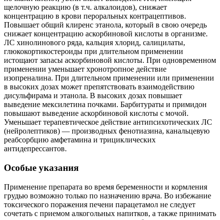
щелочную реакцию (в т.ч. алкалоидов), снижает
концентрацию в крови пероральных контрацептивов.
Повышает общий клиренс этанола, который в свою очередь
снижает концентрацию аскорбиновой кислоты в организме.
ЛС хинолинового ряда, кальция хлорид, салицилаты,
глюкокортикостероиды при длительном применении
истощают запасы аскорбиновой кислоты. При одновременном
применении уменьшает хронотропное действие
изопреналина. При длительном применении или применении
в высоких дозах может препятствовать взаимодействию
дисульфирама и этанола. В высоких дозах повышает
выведение мексилетина почками. Барбитураты и примидон
повышают выведение аскорбиновой кислоты с мочой.
Уменьшает терапевтическое действие антипсихотических ЛС
(нейролептиков) — производных фенотиазина, канальцевую
реабсорбцию амфетамина и трициклических
антидепрессантов.
Особые указания
Применение препарата во время беременности и кормления
грудью возможно только по назначению врача. Во избежание
токсического поражения печени парацетамол не следует
сочетать с приемом алкогольных напитков, а также принимать