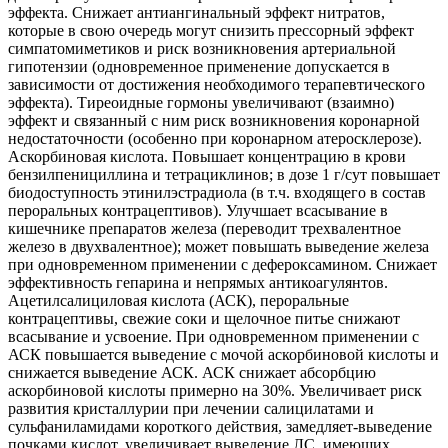
эффекта. Снижает антиангинальный эффект нитратов,
которые в свою очередь могут снизить прессорный эффект
симпатомиметиков и риск возникновения артериальной
гипотензии (одновременное применение допускается в
зависимости от достижения необходимого терапевтического
эффекта). Тиреоидные гормоны увеличивают (взаимно)
эффект и связанный с ним риск возникновения коронарной
недостаточности (особенно при коронарном атеросклерозе).
Аскорбиновая кислота. Повышает концентрацию в крови
бензилпенициллина и тетрациклинов; в дозе 1 г/сут повышает
биодоступность этинилэстрадиола (в т.ч. входящего в состав
пероральных контрацептивов). Улучшает всасывание в
кишечнике препаратов железа (переводит трехвалентное
железо в двухвалентное); может повышать выведение железа
при одновременном применении с дефероксамином. Снижает
эффективность гепарина и непрямых антикоагулянтов.
Ацетилсалициловая кислота (АСК), пероральные
контрацептивы, свежие соки и щелочное питье снижают
всасывание и усвоение. При одновременном применении с
АСК повышается выведение с мочой аскорбиновой кислоты и
снижается выведение АСК. АСК снижает абсорбцию
аскорбиновой кислоты примерно на 30%. Увеличивает риск
развития кристаллурии при лечении салицилатами и
сульфаниламидами короткого действия, замедляет-выведение
почками кислот, увеличивает выведение ЛС, имеющих