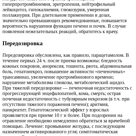
гиперпротромбинемия, эритропения, нейтрофильный
лейкоцитоз, гипокалиемия, глюкозурия, умеренная
поллакиурия. При длительном применении в дозах,
значительно превышающих рекомендованные, повышается
вероятность нарушения функции печени и почек. В случае
появления нежелательных реакций, обратитесь к врачу.
Передозировка
Передозировка обусловлена, как правило, парацетамолом. В
течение первых 24 ч. после приема возможны: бледность
кожных покровов, анорексия, тошнота, рвота, абдоминальная
боль, гепатонекроз, повышение активности «печеночных»
трансаминаз, увеличение протромбинового времени;
нарушение метаболизма глюкозы, метаболический ацидоз.
При тяжелой передозировке — печеночная недостаточность с
прогрессирующей энцефалопатией, кома, смерть; острая
почечная недостаточность с тубулярным некрозом (в т.ч. при
отсутствии тяжелого поражения печени); аритмия,
панкреатит. Гепатотоксический эффект у взрослых
проявляется при приеме 10 г и более. При подозрении на
отравление необходимо немедленно обратиться за врачебной
помощью. Лечение: промывание желудка, с последующим
назначением активированного угля; симптоматическая