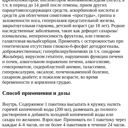
т.ч. в период до 14 дней после отмены, прием других
парацетамолсодержащих средств, аскорбиновой кислоты и
средств для облегчения симптомов «простуды», гриппа и
заложенности носа, гиперплазия предстательной железы,
закрытоугольная глаукома, детский возраст (до 18 лет). Редкие
наследственные заболевания, такие как дефицит сахаразы/
изомальтазы, непереносимость фруктозы, или глюкозо-
галактозная мальабсорбция. Применять с осторожностью при
генетическом отсутствии глюкозо-6-фосфат дегидрогеназы,
доброкачественных; гипербилирубинемиях (в т.ч. синдроме
Жильбера), вирусном гепатите, нарушениях функции печени
и почек, алкогольном поражении печени, алкоголизме,
гемохроматозе, сидеробластной анемии, талассемии,
гипероксалурии, оксалозе, почечнокаменной болезни,
сахарном диабете; в пожилом возрасте, во время
беременности и кормления грудью.
Способ применения и дозы
Внутрь. Содержимое 1 пакетика высыпать в кружку, налить
горячей кипяченной воды (200 мл), размешать до полного
растворения и добавить холодной кипяченной воды или
сахара по желанию. Взрослые: Принимать по 1 пакетику через
каждые 4–6 часов, но не более 4 пакетиков в течение 24 часов.