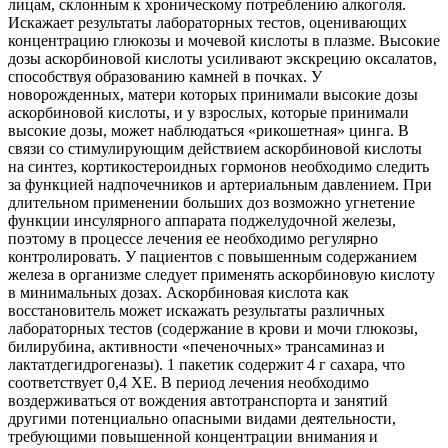
лицам, склонным к хроническому потреблению алкоголя.
Искажает результаты лабораторных тестов, оценивающих
концентрацию глюкозы и мочевой кислоты в плазме. Высокие
дозы аскорбиновой кислоты усиливают экскрецию оксалатов,
способствуя образованию камней в почках. У
новорожденных, матери которых принимали высокие дозы
аскорбиновой кислоты, и у взрослых, которые принимали
высокие дозы, может наблюдаться «рикошетная» цинга. В
связи со стимулирующим действием аскорбиновой кислоты
на синтез, кортикостероидных гормонов необходимо следить
за функцией надпочечников и артериальным давлением. При
длительном применении больших доз возможно угнетение
функции инсулярного аппарата поджелудочной железы,
поэтому в процессе лечения ее необходимо регулярно
контролировать. У пациентов с повышенным содержанием
железа в организме следует применять аскорбиновую кислоту
в минимальных дозах. Аскорбиновая кислота как
восстановитель может искажать результаты различных
лабораторных тестов (содержание в крови и мочи глюкозы,
билирубина, активности «печеночных» трансаминаз и
лактатдегидрогеназы). 1 пакетик содержит 4 г сахара, что
соответствует 0,4 ХЕ. В период лечения необходимо
воздерживаться от вождения автотранспорта и занятий
другими потенциально опасными видами деятельности,
требующими повышенной концентрации внимания и