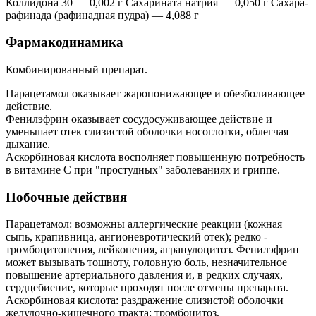
Коллидона 30 — 0,002 г Сахарината натрия — 0,050 г Сахара-
рафинада (рафинадная пудра) — 4,088 г
Фармакодинамика
Комбинированный препарат.
Парацетамол оказывает жаропонижающее и обезболивающее
действие.
Фенилэфрин оказывает сосудосуживающее действие и
уменьшает отек слизистой оболочки носоглотки, облегчая
дыхание.
Аскорбиновая кислота восполняет повышенную потребность
в витамине С при "простудных" заболеваниях и гриппе.
Побочные действия
Парацетамол: возможны аллергические реакции (кожная
сыпь, крапивница, ангионевротический отек); редко -
тромбоцитопения, лейкопения, агранулоцитоз. Фенилэфрин
может вызывать тошноту, головную боль, незначительное
повышение артериального давления и, в редких случаях,
сердцебиение, которые проходят после отмены препарата.
Аскорбиновая кислота: раздражение слизистой оболочки
желудочно-кишечного тракта; тромбоцитоз,