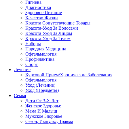
Гигиена
Диагностика
Здоровое Питание
Качество Жизни
Красота Сопутствующие Товары
Красота-Уход За Волосами
Красота-Уход За Лицом
Красота-Уход За Телом
Наборы
Народная Медицина
Офтальмология
Профилактика
Спорт
Лечение
Курсовой Прием/Хронические Заболевания
Офтальмология
Уход (Лечение)
Уход (Предметы)
Семья
Дети От 3-Х Лет
Женское Здоровье
Мама И Малыш
Мужское Здоровье
Сезон, Импульс, Травма