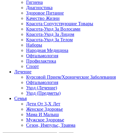
Гигиена
Диагностика
Здоровое Питание
Качество Жизни
Красота Сопутствующие Товары
Красота-Уход За Волосами
Красота-Уход За Лицом
Красота-Уход За Телом
Наборы
Народная Медицина
Офтальмология
Профилактика
Спорт
Лечение
Курсовой Прием/Хронические Заболевания
Офтальмология
Уход (Лечение)
Уход (Предметы)
Семья
Дети От 3-Х Лет
Женское Здоровье
Мама И Малыш
Мужское Здоровье
Сезон, Импульс, Травма